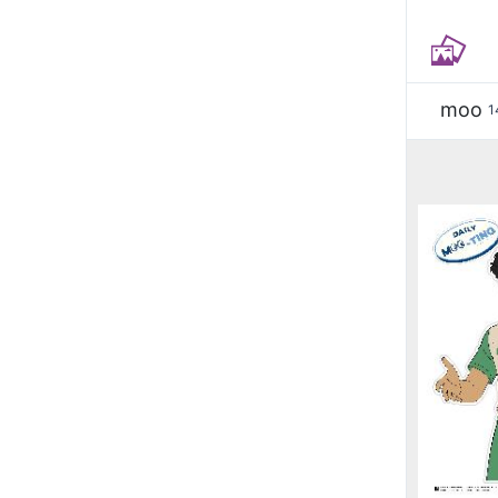
moo
1