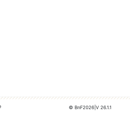
e
© BnF
2026
|
V 26.1.1