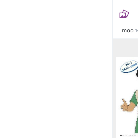
moo
1