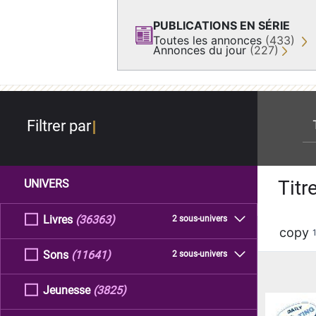
PUBLICATIONS EN SÉRIE
Toutes les annonces
(433)
Annonces du jour
(227)
re
Filtrer par
Titr
UNIVERS
Livres
(36363)
2 sous-univers
copy
Sons
(11641)
2 sous-univers
Jeunesse
(3825)