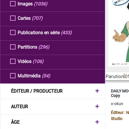
Images
(1036)
Cartes
(707)
Publications en série
(433)
Partitions
(296)
Vidéos
(106)
Multimédia
(54)
Parution
0
ÉDITEUR / PRODUCTEUR
DAILY MOO
Copy
o-okun
AUTEUR
Éditeur :
Studio
ÂGE