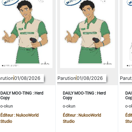
rution
01/08/2026
Parution
01/08/2026
Parut
DAILY MOO-TING : Herd
DAILY MOO-TING : Herd
DAI
Copy
Copy
Co
o-okun
o-okun
o-o
Éditeur : NukooWorld
Éditeur : NukooWorld
Édi
Studio
Studio
Stu