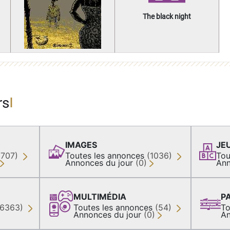
The black night
rs
IMAGES
JE
(707)
Toutes les annonces
(1036)
Tou
Annonces du jour
(0)
Ann
MULTIMÉDIA
P
36363)
Toutes les annonces
(54)
To
Annonces du jour
(0)
An