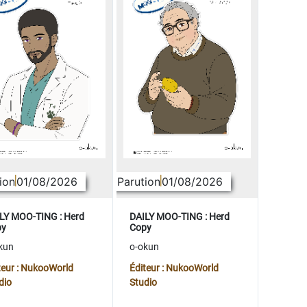
ion
01/08/2026
Parution
01/08/2026
LY MOO-TING : Herd
DAILY MOO-TING : Herd
py
Copy
kun
o-okun
teur : NukooWorld
Éditeur : NukooWorld
dio
Studio