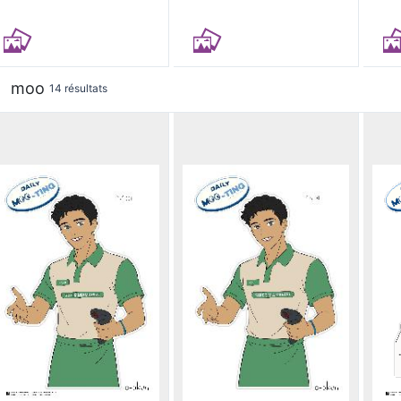
moo
14 résultats