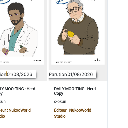
ion
01/08/2026
Parution
01/08/2026
LY MOO-TING : Herd
DAILY MOO-TING : Herd
py
Copy
kun
o-okun
teur : NukooWorld
Éditeur : NukooWorld
dio
Studio