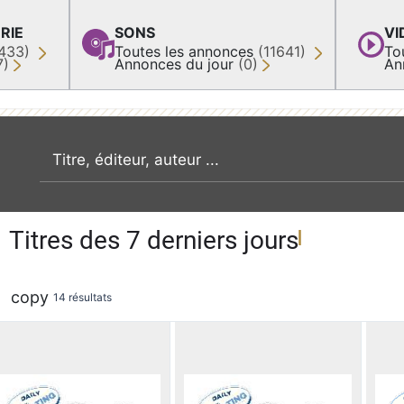
RIE
SONS
VI
433)
Toutes les annonces
(11641)
To
7)
Annonces du jour
(0)
An
recherche par mot clé
Titres des 7 derniers jours
copy
14 résultats