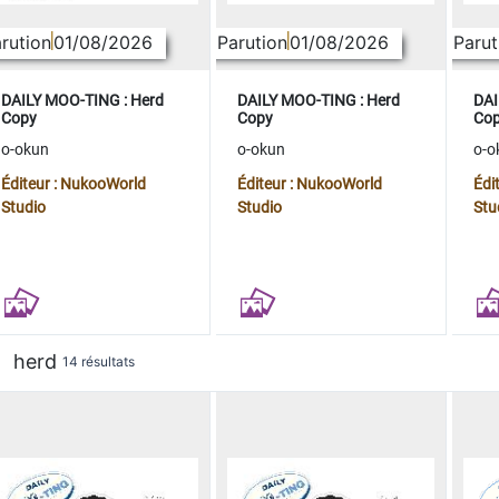
rution
01/08/2026
Parution
01/08/2026
Parut
DAILY MOO-TING : Herd
DAILY MOO-TING : Herd
DAI
Copy
Copy
Co
o-okun
o-okun
o-o
Éditeur : NukooWorld
Éditeur : NukooWorld
Édi
Studio
Studio
Stu
herd
14 résultats