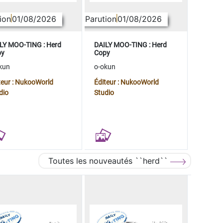
ion
01/08/2026
Parution
01/08/2026
LY MOO-TING : Herd
DAILY MOO-TING : Herd
py
Copy
kun
o-okun
teur : NukooWorld
Éditeur : NukooWorld
dio
Studio
Toutes les nouveautés ``herd``