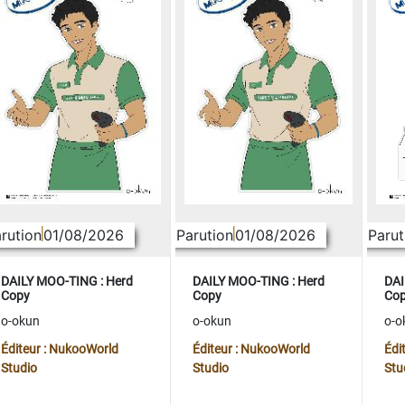
rution
01/08/2026
Parution
01/08/2026
Parut
DAILY MOO-TING : Herd
DAILY MOO-TING : Herd
DAI
Copy
Copy
Co
o-okun
o-okun
o-o
Éditeur : NukooWorld
Éditeur : NukooWorld
Édi
Studio
Studio
Stu