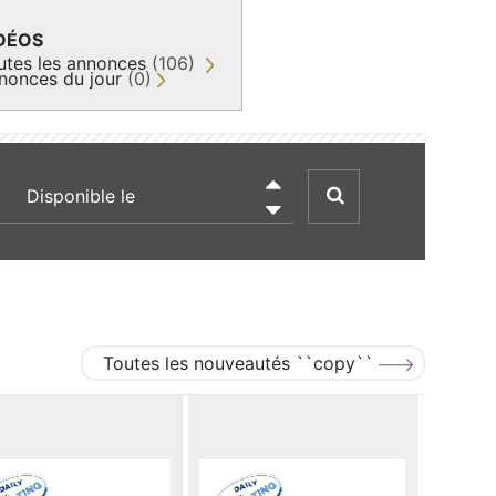
DÉOS
utes les annonces
(106)
nonces du jour
(0)
recherche par date

Toutes les nouveautés ``copy``