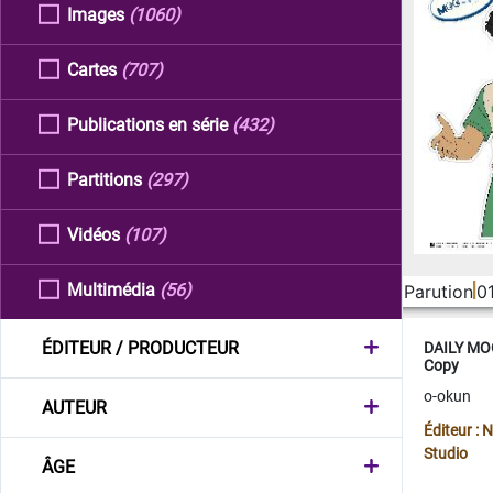
Images
(1060)
Cartes
(707)
Publications en série
(432)
Partitions
(297)
Vidéos
(107)
Multimédia
(56)
Parution
0
ÉDITEUR / PRODUCTEUR
DAILY MOO
Copy
o-okun
AUTEUR
Éditeur :
Studio
ÂGE