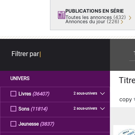
PUBLICATIONS EN SÉRIE
Toutes les annonces
(432)
Annonces du jour
(226)
re
Filtrer par
Titr
UNIVERS
Livres
(36407)
2 sous-univers
copy
Sons
(11814)
2 sous-univers
Jeunesse
(3837)