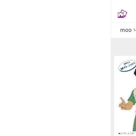
moo
1