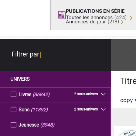
PUBLICATIONS EN SÉRIE
Toutes les annonces
(424)
Annonces du jour
(218)
re
Filtrer par
Titr
UNIVERS
Livres
(36842)
2 sous-univers
copy
Sons
(11892)
2 sous-univers
Jeunesse
(3948)