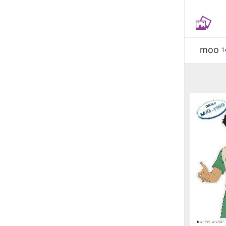
moo
1