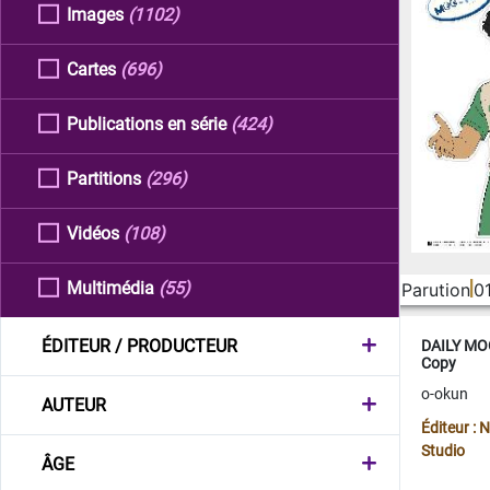
Images
(1102)
Cartes
(696)
Publications en série
(424)
Partitions
(296)
Vidéos
(108)
Multimédia
(55)
Parution
0
ÉDITEUR / PRODUCTEUR
DAILY MOO
Copy
o-okun
AUTEUR
Éditeur :
Studio
ÂGE