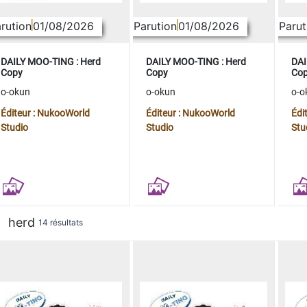
rution
01/08/2026
Parution
01/08/2026
Parut
DAILY MOO-TING : Herd
DAILY MOO-TING : Herd
DAI
Copy
Copy
Co
o-okun
o-okun
o-o
Éditeur : NukooWorld
Éditeur : NukooWorld
Édi
Studio
Studio
Stu
herd
14 résultats