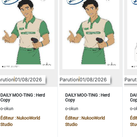
rution
01/08/2026
Parution
01/08/2026
Parut
DAILY MOO-TING : Herd
DAILY MOO-TING : Herd
DAI
Copy
Copy
Co
o-okun
o-okun
o-o
Éditeur : NukooWorld
Éditeur : NukooWorld
Édi
Studio
Studio
Stu