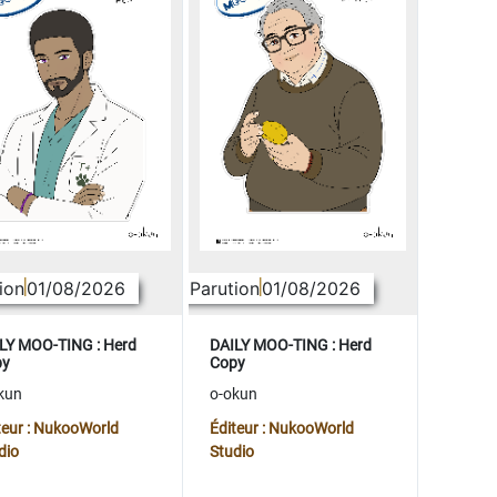
ion
01/08/2026
Parution
01/08/2026
LY MOO-TING : Herd
DAILY MOO-TING : Herd
py
Copy
kun
o-okun
teur : NukooWorld
Éditeur : NukooWorld
dio
Studio