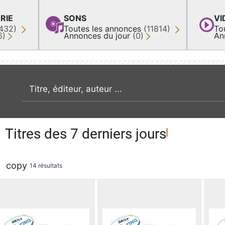
RIE
SONS
VI
432)
Toutes les annonces
(11814)
To
6)
Annonces du jour
(0)
An
recherche par mot clé
Titres des 7 derniers jours
copy
14 résultats