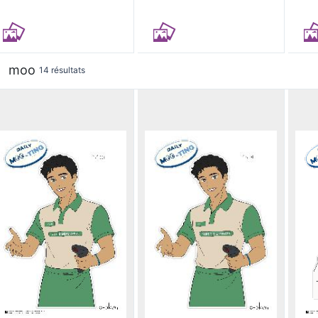
moo
14 résultats