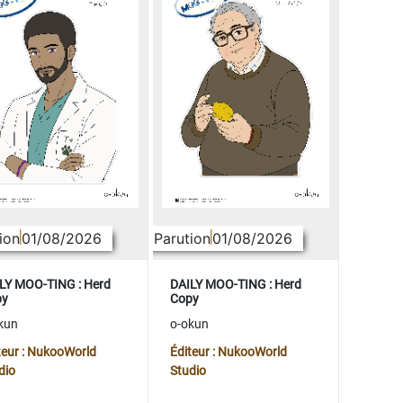
ion
01/08/2026
Parution
01/08/2026
LY MOO-TING : Herd
DAILY MOO-TING : Herd
py
Copy
kun
o-okun
teur : NukooWorld
Éditeur : NukooWorld
dio
Studio