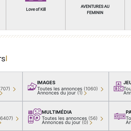
AVENTURES AU
Love of Kill
FEMININ
rs
IMAGES
JE
(707)
Toutes les annonces
(1060)
Tou
Annonces du jour
(1)
Ann
MULTIMÉDIA
P
36407)
Toutes les annonces
(56)
To
Annonces du jour
(0)
An