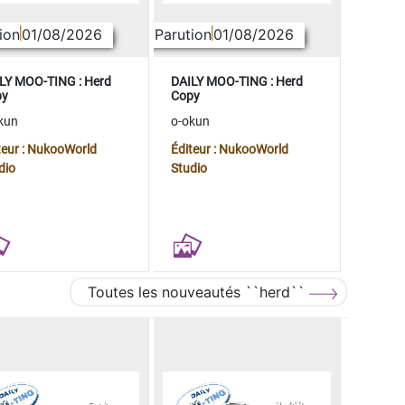
ion
01/08/2026
Parution
01/08/2026
LY MOO-TING : Herd
DAILY MOO-TING : Herd
py
Copy
kun
o-okun
teur : NukooWorld
Éditeur : NukooWorld
dio
Studio
Toutes les nouveautés ``herd``