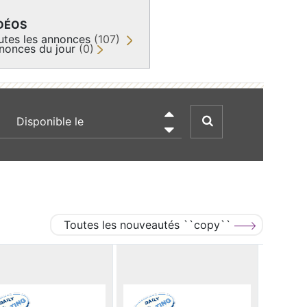
DÉOS
utes les annonces
(107)
nonces du jour
(0)
recherche par date

Toutes les nouveautés ``copy``