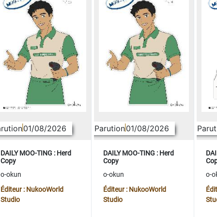
rution
01/08/2026
Parution
01/08/2026
Parut
DAILY MOO-TING : Herd
DAILY MOO-TING : Herd
DAI
Copy
Copy
Co
o-okun
o-okun
o-o
Éditeur : NukooWorld
Éditeur : NukooWorld
Édi
Studio
Studio
Stu