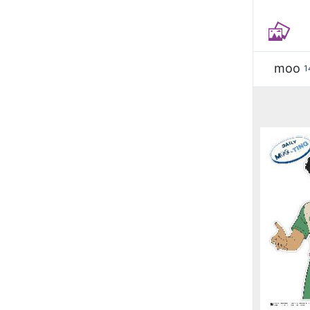
moo
1