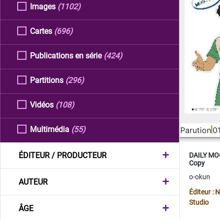
Images
(1102)
Cartes
(696)
Publications en série
(424)
Partitions
(296)
Vidéos
(108)
Multimédia
(55)
Parution
0
ÉDITEUR / PRODUCTEUR
DAILY MOO
Copy
o-okun
AUTEUR
Éditeur :
Studio
ÂGE