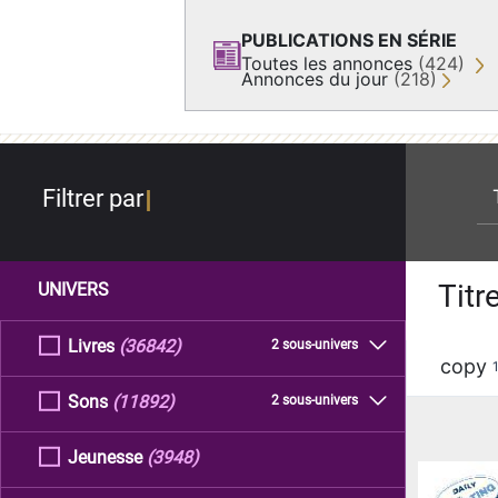
PUBLICATIONS EN SÉRIE
Toutes les annonces
(424)
Annonces du jour
(218)
re
Filtrer par
Titr
UNIVERS
Livres
(36842)
2 sous-univers
copy
Sons
(11892)
2 sous-univers
Jeunesse
(3948)