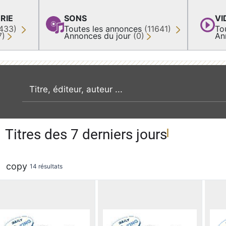
RIE
SONS
VI
433)
Toutes les annonces
(11641)
To
7)
Annonces du jour
(0)
An
recherche par mot clé
Titres des 7 derniers jours
copy
14 résultats