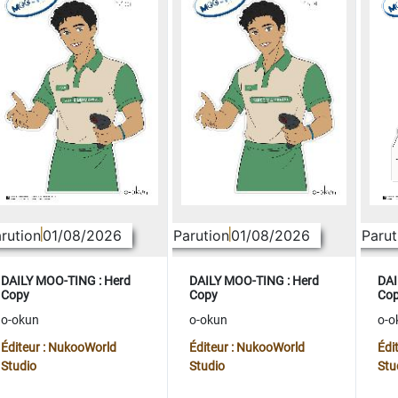
rution
01/08/2026
Parution
01/08/2026
Parut
DAILY MOO-TING : Herd
DAILY MOO-TING : Herd
DAI
Copy
Copy
Co
o-okun
o-okun
o-o
Éditeur : NukooWorld
Éditeur : NukooWorld
Édi
Studio
Studio
Stu