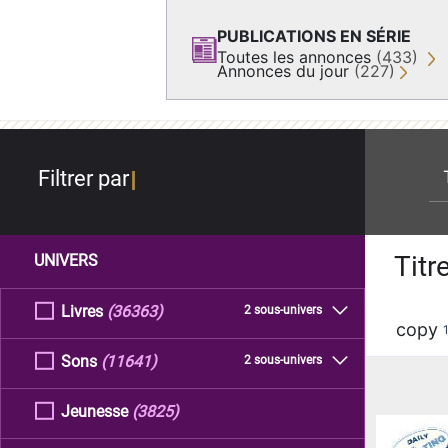
PUBLICATIONS EN SÉRIE
Toutes les annonces
(433)
Annonces du jour
(227)
re
Filtrer par
Titr
UNIVERS
Livres
(36363)
2 sous-univers
copy
Sons
(11641)
2 sous-univers
Jeunesse
(3825)