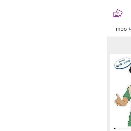
moo
1