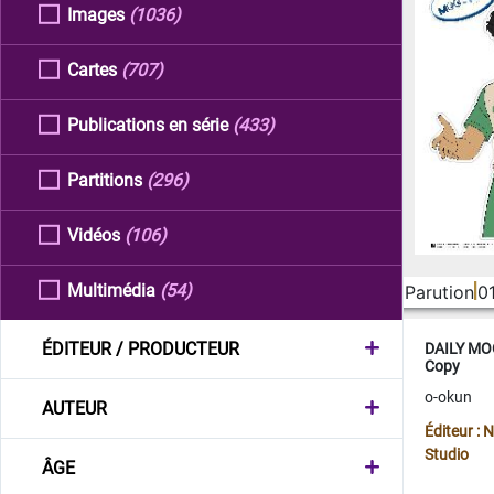
Images
(1036)
Cartes
(707)
Publications en série
(433)
Partitions
(296)
Vidéos
(106)
Multimédia
(54)
Parution
0
ÉDITEUR / PRODUCTEUR
DAILY MOO
Copy
o-okun
AUTEUR
Éditeur :
Studio
ÂGE