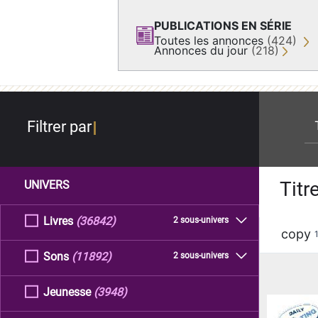
PUBLICATIONS EN SÉRIE
Toutes les annonces
(424)
Annonces du jour
(218)
re
Filtrer par
Titr
UNIVERS
Livres
(36842)
2 sous-univers
copy
Sons
(11892)
2 sous-univers
Jeunesse
(3948)