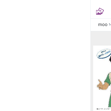
moo
1