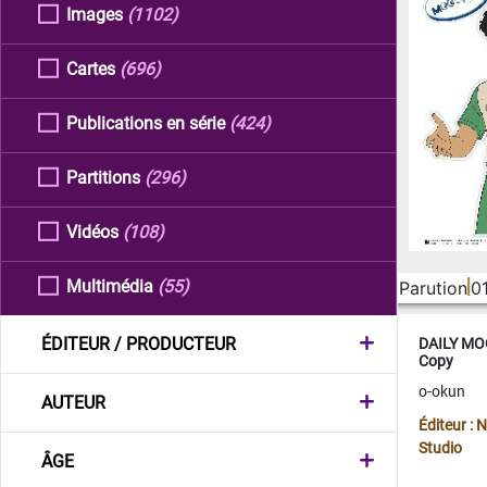
Images
(1102)
Cartes
(696)
Publications en série
(424)
Partitions
(296)
Vidéos
(108)
Multimédia
(55)
Parution
0
ÉDITEUR / PRODUCTEUR
DAILY MOO
Copy
o-okun
AUTEUR
Éditeur :
Studio
ÂGE