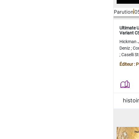
Parution
0
Ultimate 
Variant 
FERME
Hickman 
Deniz
;
Co
;
Caselli 
Juan
;
Mo
Éditeur : 
histoi