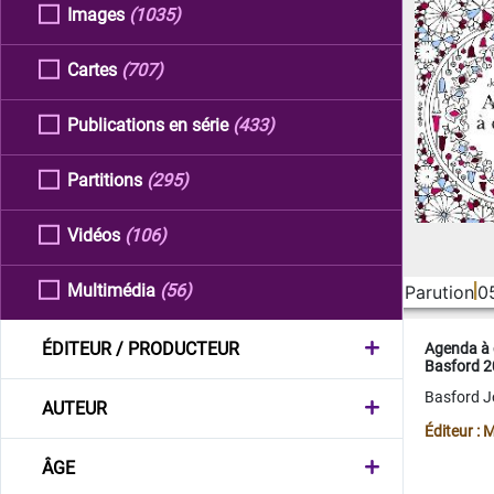
Images
(1035)
Cartes
(707)
Publications en série
(433)
Partitions
(295)
Vidéos
(106)
Multimédia
(56)
Parution
0
ÉDITEUR / PRODUCTEUR
Agenda à 
Basford 
Basford 
AUTEUR
Éditeur :
ÂGE