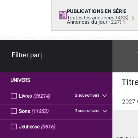
PUBLICATIONS EN SÉRIE
Toutes les annonces
(433)
Annonces du jour
(227)
re
Filtrer par
Titr
UNIVERS
Livres
(36214)
2 sous-univers
2027
Sons
(11352)
2 sous-univers
Jeunesse
(3816)