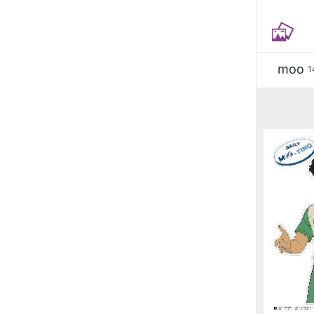
moo
1