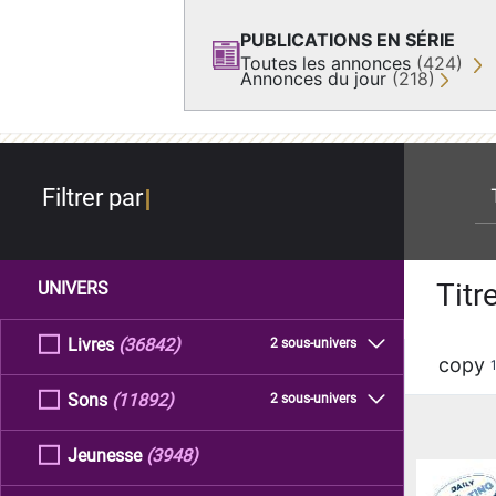
PUBLICATIONS EN SÉRIE
Toutes les annonces
(424)
Annonces du jour
(218)
re
Filtrer par
Titr
UNIVERS
Livres
(36842)
2 sous-univers
copy
Sons
(11892)
2 sous-univers
Jeunesse
(3948)