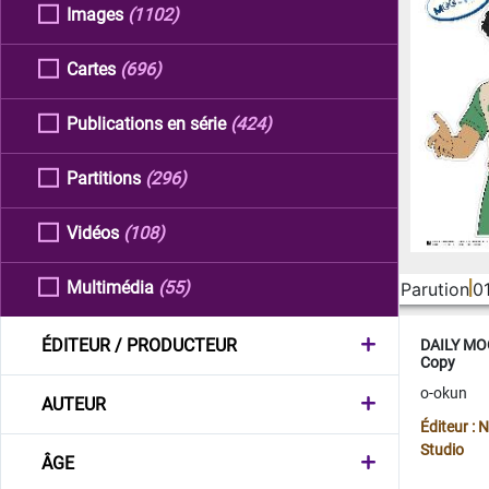
Images
(1102)
Cartes
(696)
Publications en série
(424)
Partitions
(296)
Vidéos
(108)
Multimédia
(55)
Parution
0
ÉDITEUR / PRODUCTEUR
DAILY MOO
Copy
o-okun
AUTEUR
Éditeur :
Studio
ÂGE