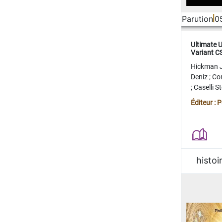
Parution
0
Ultimate 
Variant 
FERME
Hickman 
Deniz
;
Co
;
Caselli 
Juan
;
Mo
Éditeur : 
histoi