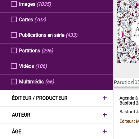
Images
(1035)
Cartes
(707)
Publications en série
(433)
Partitions
(296)
Vidéos
(106)
Multimédia
(56)
Parution
0
ÉDITEUR / PRODUCTEUR
Agenda à 
Basford 
Basford 
AUTEUR
Éditeur :
ÂGE