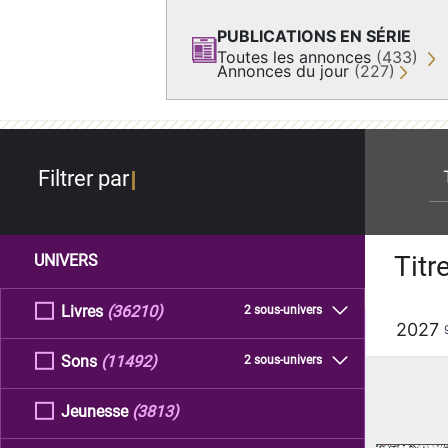
PUBLICATIONS EN SÉRIE
Toutes les annonces
(433)
Annonces du jour
(227)
re
Filtrer par
Titr
UNIVERS
Livres
(36210)
2 sous-univers
2027
Sons
(11492)
2 sous-univers
Jeunesse
(3813)