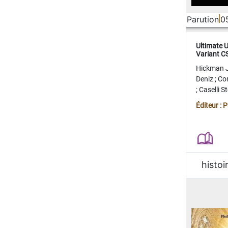
Parution
0
Ultimate 
Variant 
FERME
Hickman 
Deniz
;
Co
;
Caselli 
Juan
;
Mo
Éditeur : 
histoi