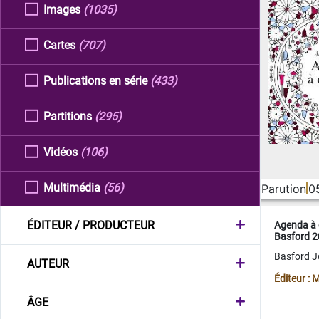
Images
(1035)
Cartes
(707)
Publications en série
(433)
Partitions
(295)
Vidéos
(106)
Multimédia
(56)
Parution
0
ÉDITEUR / PRODUCTEUR
Agenda à 
Basford 
Basford 
AUTEUR
Éditeur :
ÂGE