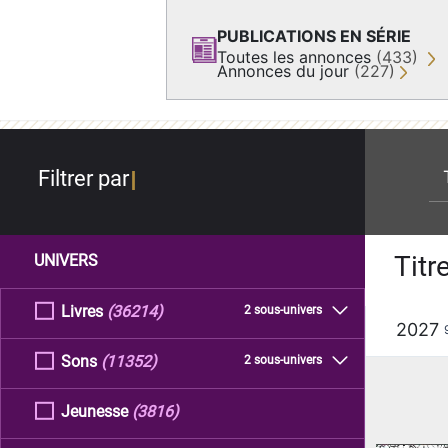
PUBLICATIONS EN SÉRIE
Toutes les annonces
(433)
Annonces du jour
(227)
re
Filtrer par
Titr
UNIVERS
Livres
(36214)
2 sous-univers
2027
Sons
(11352)
2 sous-univers
Jeunesse
(3816)