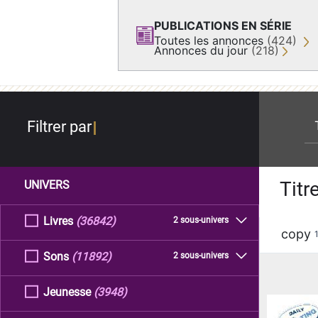
PUBLICATIONS EN SÉRIE
Toutes les annonces
(424)
Annonces du jour
(218)
re
Filtrer par
Titr
UNIVERS
Livres
(36842)
2 sous-univers
copy
Sons
(11892)
2 sous-univers
Jeunesse
(3948)