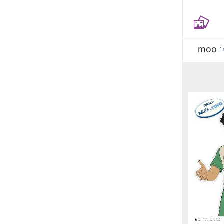
moo
1