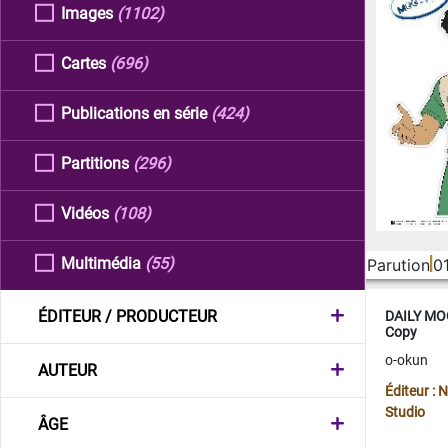
Images
(1102)
Cartes
(696)
Publications en série
(424)
Partitions
(296)
Vidéos
(108)
Multimédia
(55)
Parution
0
ÉDITEUR / PRODUCTEUR
DAILY MOO
Copy
o-okun
AUTEUR
Éditeur :
Studio
ÂGE