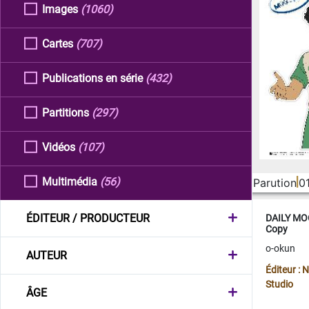
Images
(1060)
Cartes
(707)
Publications en série
(432)
Partitions
(297)
Vidéos
(107)
Multimédia
(56)
Parution
0
ÉDITEUR / PRODUCTEUR
DAILY MOO
Copy
o-okun
AUTEUR
Éditeur :
Studio
ÂGE