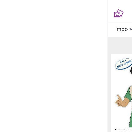
moo
1