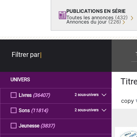
PUBLICATIONS EN SÉRIE
Toutes les annonces
(432)
Annonces du jour
(226)
re
Filtrer par
Titr
UNIVERS
Livres
(36407)
2 sous-univers
copy
Sons
(11814)
2 sous-univers
Jeunesse
(3837)