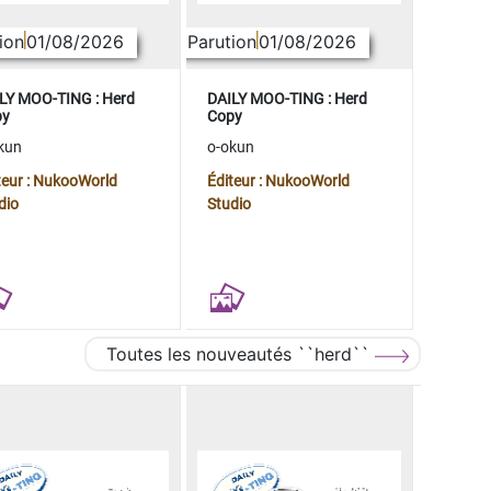
ion
01/08/2026
Parution
01/08/2026
LY MOO-TING : Herd
DAILY MOO-TING : Herd
py
Copy
kun
o-okun
teur : NukooWorld
Éditeur : NukooWorld
dio
Studio
Toutes les nouveautés ``herd``