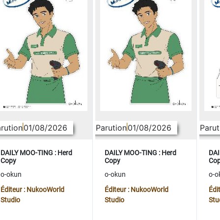
rution
01/08/2026
Parution
01/08/2026
Parut
DAILY MOO-TING : Herd
DAILY MOO-TING : Herd
DAI
Copy
Copy
Co
o-okun
o-okun
o-o
Éditeur : NukooWorld
Éditeur : NukooWorld
Édi
Studio
Studio
Stu