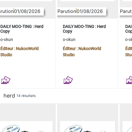
rution
01/08/2026
Parution
01/08/2026
Parut
DAILY MOO-TING : Herd
DAILY MOO-TING : Herd
DAI
Copy
Copy
Co
o-okun
o-okun
o-o
Éditeur : NukooWorld
Éditeur : NukooWorld
Édi
Studio
Studio
Stu
herd
14 résultats