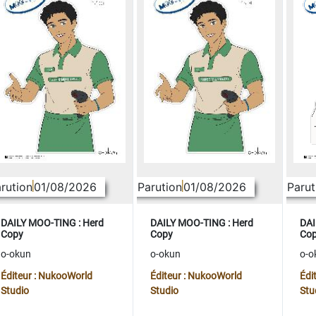
rution
01/08/2026
Parution
01/08/2026
Parut
DAILY MOO-TING : Herd
DAILY MOO-TING : Herd
DAI
Copy
Copy
Co
o-okun
o-okun
o-o
Éditeur : NukooWorld
Éditeur : NukooWorld
Édi
Studio
Studio
Stu