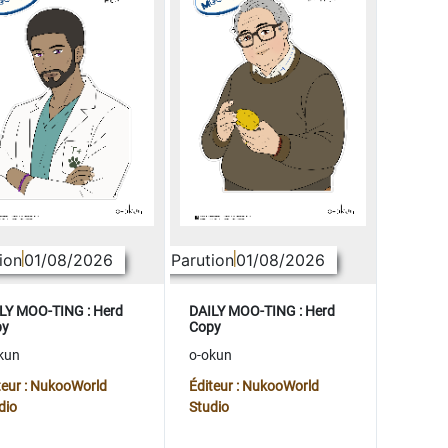
ion
01/08/2026
Parution
01/08/2026
LY MOO-TING : Herd
DAILY MOO-TING : Herd
py
Copy
kun
o-okun
teur : NukooWorld
Éditeur : NukooWorld
dio
Studio