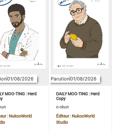
ion
01/08/2026
Parution
01/08/2026
LY MOO-TING : Herd
DAILY MOO-TING : Herd
py
Copy
kun
o-okun
teur : NukooWorld
Éditeur : NukooWorld
dio
Studio