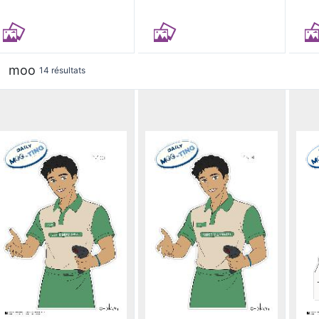
moo
14 résultats