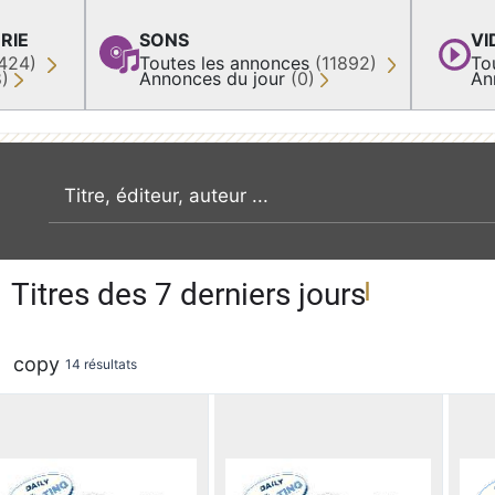
RIE
SONS
VI
424)
Toutes les annonces
(11892)
To
8)
Annonces du jour
(0)
An
recherche par mot clé
Titres des 7 derniers jours
copy
14 résultats