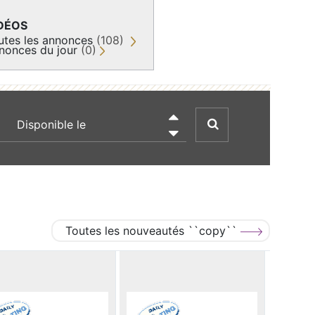
DÉOS
utes les annonces
(108)
nonces du jour
(0)
recherche par date

Toutes les nouveautés ``copy``