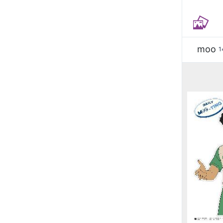
moo
1