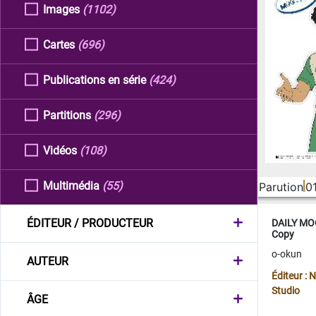
Images
(1102)
Cartes
(696)
Publications en série
(424)
Partitions
(296)
Vidéos
(108)
Multimédia
(55)
Parution
0
ÉDITEUR / PRODUCTEUR
DAILY MOO
Copy
o-okun
AUTEUR
Éditeur :
Studio
ÂGE