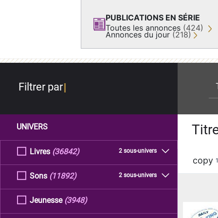
PUBLICATIONS EN SÉRIE
Toutes les annonces
(424)
Annonces du jour
(218)
re
Filtrer par
Titr
UNIVERS
Livres
(36842)
2 sous-univers
copy
Sons
(11892)
2 sous-univers
Jeunesse
(3948)