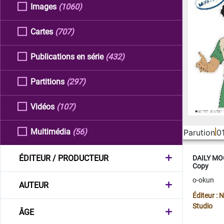
Images
(1060)
Cartes
(707)
Publications en série
(432)
Partitions
(297)
Vidéos
(107)
Multimédia
(56)
Parution
0
ÉDITEUR / PRODUCTEUR
DAILY MOO
Copy
o-okun
AUTEUR
Éditeur :
Studio
ÂGE