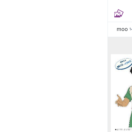
moo
1