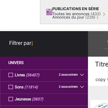
PUBLICATIONS EN SÉRIE
Toutes les annonces
(432)
Annonces du jour
(226)
re
Filtrer par
Titr
UNIVERS
Livres
(36407)
2 sous-univers
copy
Sons
(11814)
2 sous-univers
Jeunesse
(3837)