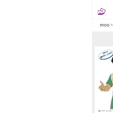
moo
1