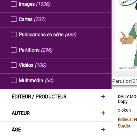
Images
(1036)
Cartes
(707)
Publications en série
(433)
Partitions
(296)
Vidéos
(106)
Multimédia
(54)
Parution
0
ÉDITEUR / PRODUCTEUR
DAILY MOO
Copy
o-okun
AUTEUR
Éditeur :
Studio
ÂGE