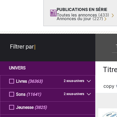
PUBLICATIONS EN SÉRIE
Toutes les annonces
(433)
Annonces du jour
(227)
re
Filtrer par
Titr
UNIVERS
Livres
(36363)
2 sous-univers
copy
Sons
(11641)
2 sous-univers
Jeunesse
(3825)