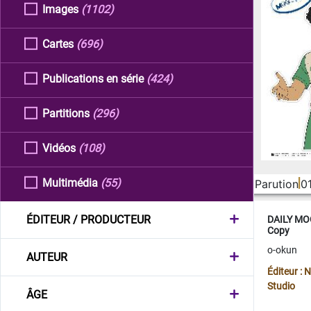
Images
(1102)
Cartes
(696)
Publications en série
(424)
Partitions
(296)
Vidéos
(108)
Multimédia
(55)
Parution
0
ÉDITEUR / PRODUCTEUR
DAILY MOO
Copy
o-okun
AUTEUR
Éditeur :
Studio
ÂGE