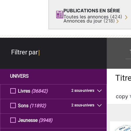
PUBLICATIONS EN SÉRIE
Toutes les annonces
(424)
Annonces du jour
(218)
re
Filtrer par
Titr
UNIVERS
Livres
(36842)
2 sous-univers
copy
Sons
(11892)
2 sous-univers
Jeunesse
(3948)