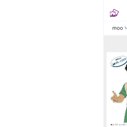
moo
1