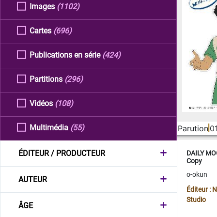
Images
(1102)
Cartes
(696)
Publications en série
(424)
Partitions
(296)
Vidéos
(108)
Multimédia
(55)
Parution
0
ÉDITEUR / PRODUCTEUR
DAILY MOO
Copy
o-okun
AUTEUR
Éditeur :
Studio
ÂGE