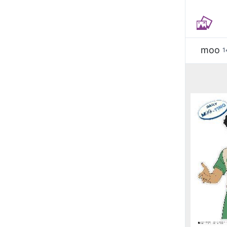
moo
1