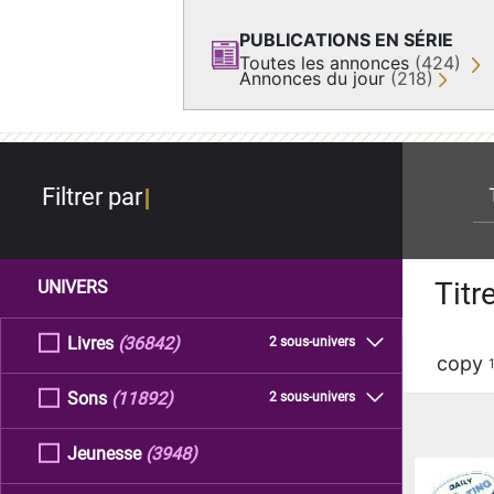
PUBLICATIONS EN SÉRIE
Toutes les annonces
(424)
Annonces du jour
(218)
re
Filtrer par
Titr
UNIVERS
Livres
(36842)
2 sous-univers
copy
Sons
(11892)
2 sous-univers
Jeunesse
(3948)