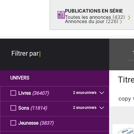
PUBLICATIONS EN SÉRIE
Toutes les annonces
(432)
Annonces du jour
(226)
re
Filtrer par
Titr
UNIVERS
Livres
(36407)
2 sous-univers
copy
Sons
(11814)
2 sous-univers
Jeunesse
(3837)