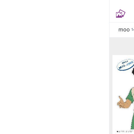
moo
1