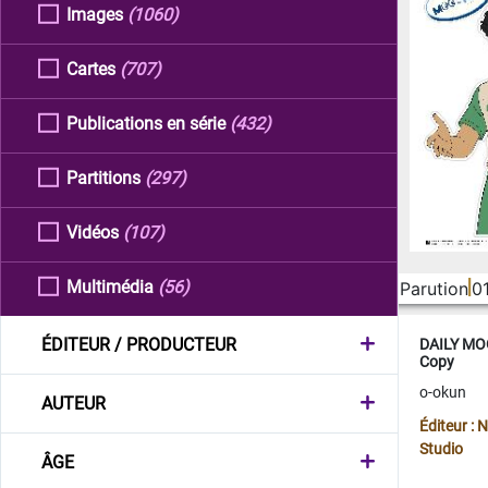
Images
(1060)
Cartes
(707)
Publications en série
(432)
Partitions
(297)
Vidéos
(107)
Multimédia
(56)
Parution
0
ÉDITEUR / PRODUCTEUR
DAILY MOO
Copy
o-okun
AUTEUR
Éditeur :
Studio
ÂGE