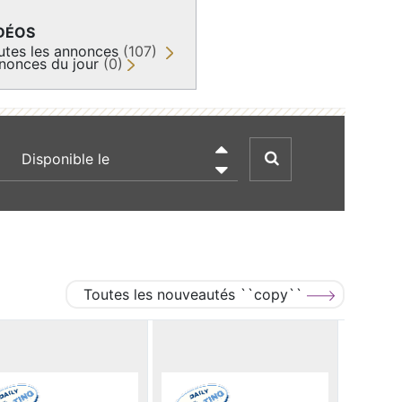
DÉOS
utes les annonces
(107)
nonces du jour
(0)
recherche par date

Toutes les nouveautés ``copy``