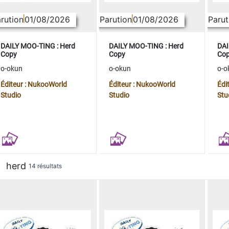
rution
01/08/2026
Parution
01/08/2026
Parut
DAILY MOO-TING : Herd
DAILY MOO-TING : Herd
DAI
Copy
Copy
Co
o-okun
o-okun
o-o
Éditeur : NukooWorld
Éditeur : NukooWorld
Édi
Studio
Studio
Stu
herd
14 résultats