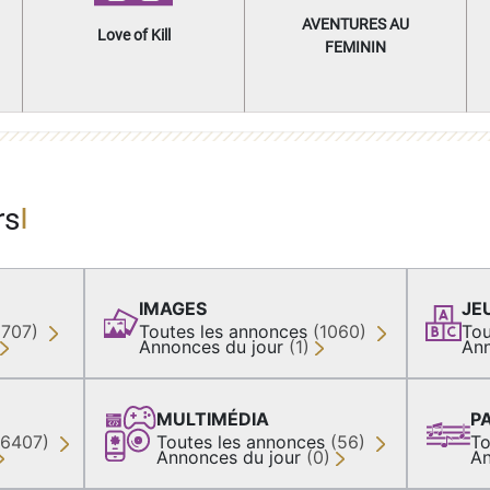
AVENTURES AU
Love of Kill
FEMININ
rs
IMAGES
JE
(707)
Toutes les annonces
(1060)
Tou
Annonces du jour
(1)
Ann
MULTIMÉDIA
P
36407)
Toutes les annonces
(56)
To
Annonces du jour
(0)
An