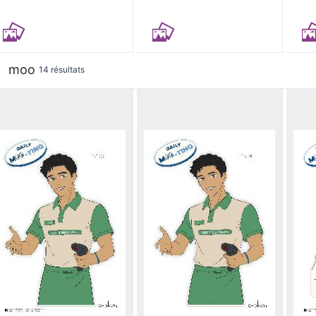
moo
14 résultats