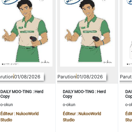
rution
01/08/2026
Parution
01/08/2026
Parut
DAILY MOO-TING : Herd
DAILY MOO-TING : Herd
DAI
Copy
Copy
Co
o-okun
o-okun
o-o
Éditeur : NukooWorld
Éditeur : NukooWorld
Édi
Studio
Studio
Stu