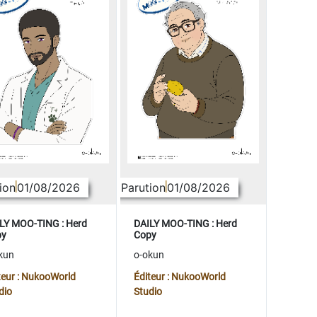
ion
01/08/2026
Parution
01/08/2026
LY MOO-TING : Herd
DAILY MOO-TING : Herd
py
Copy
kun
o-okun
teur : NukooWorld
Éditeur : NukooWorld
dio
Studio