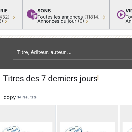
RIE
SONS
VI
432)
Toutes les annonces
(11814)
To
6)
Annonces du jour
(0)
An
recherche par mot clé
Titres des 7 derniers jours
copy
14 résultats