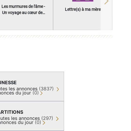
Next
Les murmures de l'âme -
Lettre(s) à ma mère
Un voyage au cœur des
questions qui façonnent
une vie
UNESSE
tes les annonces
(3837)
onces du jour
(0)
ARTITIONS
utes les annonces
(297)
nonces du jour
(0)