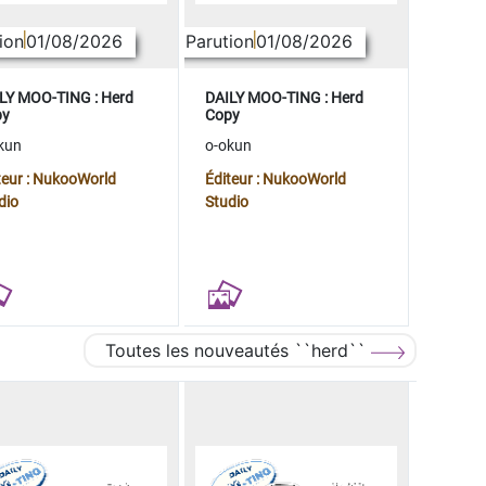
ion
01/08/2026
Parution
01/08/2026
LY MOO-TING : Herd
DAILY MOO-TING : Herd
py
Copy
kun
o-okun
teur : NukooWorld
Éditeur : NukooWorld
dio
Studio
Toutes les nouveautés ``herd``