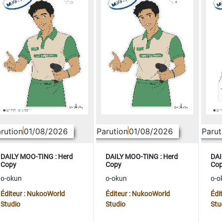
rution
01/08/2026
Parution
01/08/2026
Parut
DAILY MOO-TING : Herd
DAILY MOO-TING : Herd
DAI
Copy
Copy
Co
o-okun
o-okun
o-o
Éditeur : NukooWorld
Éditeur : NukooWorld
Édi
Studio
Studio
Stu