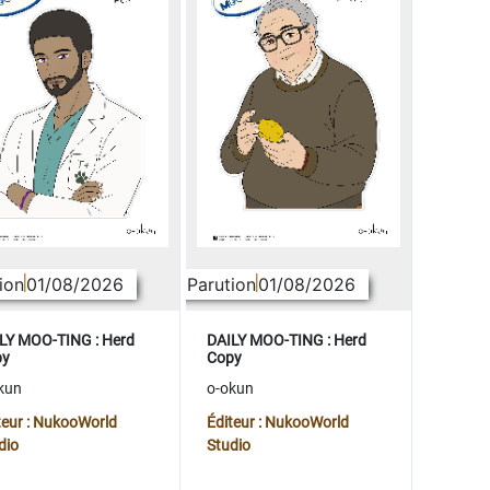
ion
01/08/2026
Parution
01/08/2026
LY MOO-TING : Herd
DAILY MOO-TING : Herd
py
Copy
kun
o-okun
teur : NukooWorld
Éditeur : NukooWorld
dio
Studio