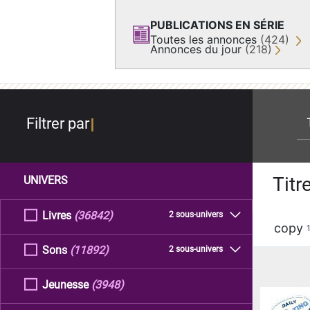
PUBLICATIONS EN SÉRIE
Toutes les annonces
(424)
Annonces du jour
(218)
re
Filtrer par
Titr
UNIVERS
Livres
(36842)
2 sous-univers
copy
Sons
(11892)
2 sous-univers
Jeunesse
(3948)