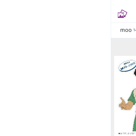
moo
1