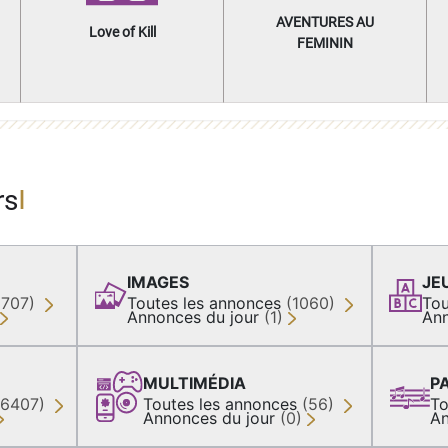
AVENTURES AU
Love of Kill
FEMININ
rs
IMAGES
JE
(707)
Toutes les annonces
(1060)
Tou
Annonces du jour
(1)
Ann
MULTIMÉDIA
P
36407)
Toutes les annonces
(56)
To
Annonces du jour
(0)
An