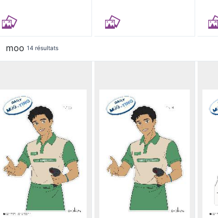
moo
14 résultats