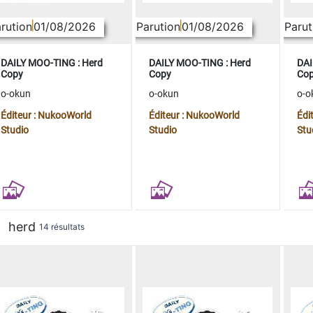
rution
01/08/2026
Parution
01/08/2026
Parut
DAILY MOO-TING : Herd
DAILY MOO-TING : Herd
DAI
Copy
Copy
Co
o-okun
o-okun
o-o
Éditeur : NukooWorld
Éditeur : NukooWorld
Édi
Studio
Studio
Stu
herd
14 résultats