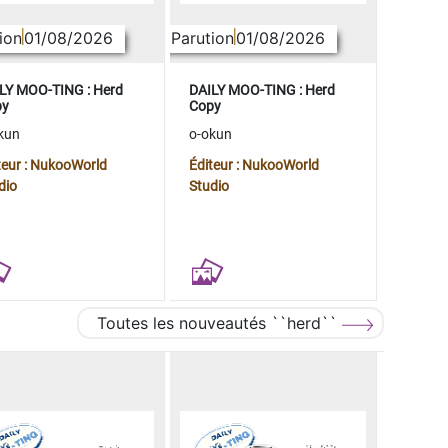
ion
01/08/2026
Parution
01/08/2026
LY MOO-TING : Herd
DAILY MOO-TING : Herd
py
Copy
kun
o-okun
teur : NukooWorld
Éditeur : NukooWorld
dio
Studio
Toutes les nouveautés ``herd``