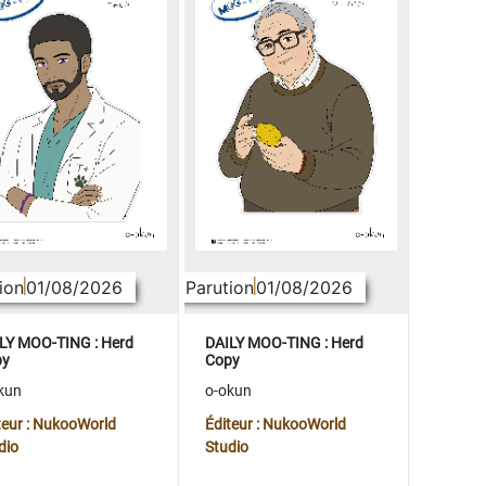
ion
01/08/2026
Parution
01/08/2026
LY MOO-TING : Herd
DAILY MOO-TING : Herd
py
Copy
kun
o-okun
teur : NukooWorld
Éditeur : NukooWorld
dio
Studio