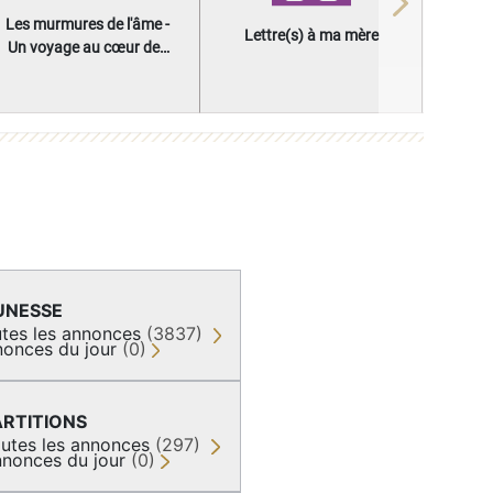
Next
Les murmures de l'âme -
Lettre(s) à ma mère
Un voyage au cœur des
questions qui façonnent
une vie
UNESSE
tes les annonces
(3837)
onces du jour
(0)
ARTITIONS
utes les annonces
(297)
nonces du jour
(0)