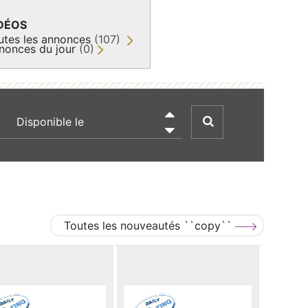
DÉOS
utes les annonces
(107)
nonces du jour
(0)
recherche par date

Toutes les nouveautés ``copy``