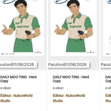
rution
01/08/2026
Parution
01/08/2026
Parut
DAILY MOO-TING : Herd
DAILY MOO-TING : Herd
DAI
Copy
Copy
Co
o-okun
o-okun
o-o
Éditeur : NukooWorld
Éditeur : NukooWorld
Édi
Studio
Studio
Stu