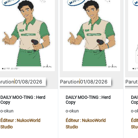
rution
01/08/2026
Parution
01/08/2026
Parut
DAILY MOO-TING : Herd
DAILY MOO-TING : Herd
DAI
Copy
Copy
Co
o-okun
o-okun
o-o
Éditeur : NukooWorld
Éditeur : NukooWorld
Édi
Studio
Studio
Stu