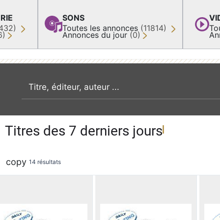
RIE
SONS
VI
432)
Toutes les annonces
(11814)
To
6)
Annonces du jour
(0)
An
recherche par mot clé
Titres des 7 derniers jours
copy
14 résultats