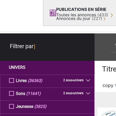
PUBLICATIONS EN SÉRIE
Toutes les annonces
(433)
Annonces du jour
(227)
re
Filtrer par
Titr
UNIVERS
Livres
(36363)
2 sous-univers
copy
Sons
(11641)
2 sous-univers
Jeunesse
(3825)