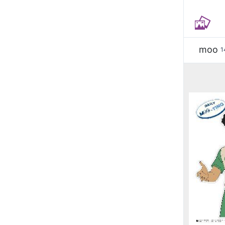
moo
1