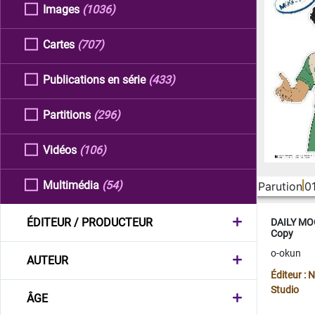
Images
(1036)
Cartes
(707)
Publications en série
(433)
Partitions
(296)
Vidéos
(106)
Multimédia
(54)
Parution
0
ÉDITEUR / PRODUCTEUR
DAILY MOO
Copy
o-okun
AUTEUR
Éditeur :
Studio
ÂGE