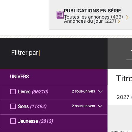
PUBLICATIONS EN SÉRIE
Toutes les annonces
(433)
Annonces du jour
(227)
re
Filtrer par
Titr
UNIVERS
Livres
(36210)
2 sous-univers
2027
Sons
(11492)
2 sous-univers
Jeunesse
(3813)