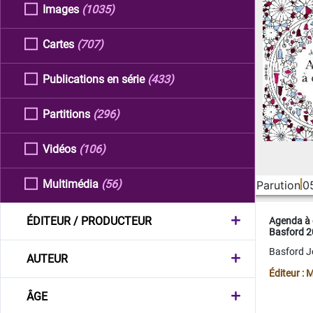
Images
(1035)
Cartes
(707)
Publications en série
(433)
Partitions
(296)
Vidéos
(106)
Multimédia
(56)
Parution
0
ÉDITEUR / PRODUCTEUR
Agenda à 
Basford 
Basford 
AUTEUR
Éditeur :
ÂGE