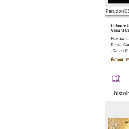
Parution
0
Ultimate 
Variant 
FERME
Hickman 
Deniz
;
Co
;
Caselli 
Juan
;
Mo
Éditeur : 
histoi