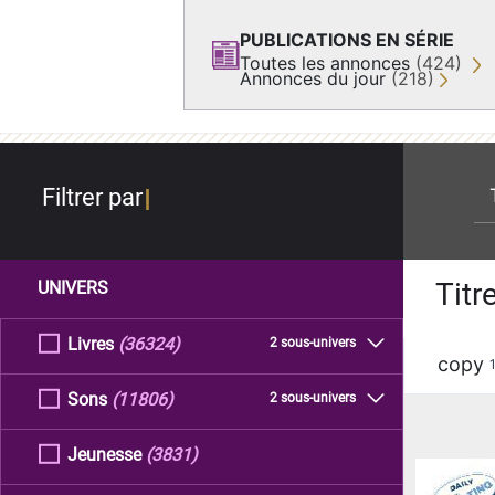
PUBLICATIONS EN SÉRIE
Toutes les annonces
(424)
Annonces du jour
(218)
re
Filtrer par
Titr
UNIVERS
Livres
(36324)
2 sous-univers
copy
Sons
(11806)
2 sous-univers
Jeunesse
(3831)