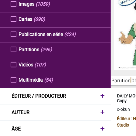
Images
(1059)
Cartes
(690)
Publications en série
(424)
Partitions
(296)
Vidéos
(107)
Multimédia
(54)
Parution
0
ÉDITEUR / PRODUCTEUR
DAILY MOO
Copy
o-okun
AUTEUR
Éditeur :
Studio
ÂGE