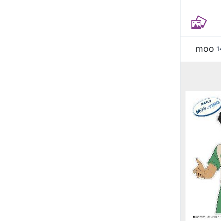
moo
1