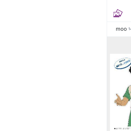
moo
1