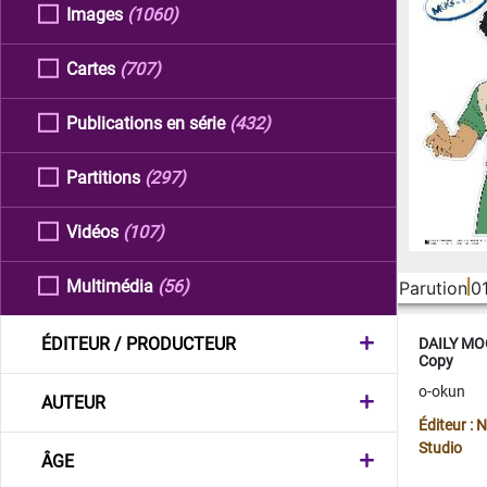
Images
(1060)
Cartes
(707)
Publications en série
(432)
Partitions
(297)
Vidéos
(107)
Multimédia
(56)
Parution
0
ÉDITEUR / PRODUCTEUR
DAILY MOO
Copy
o-okun
AUTEUR
Éditeur :
Studio
ÂGE