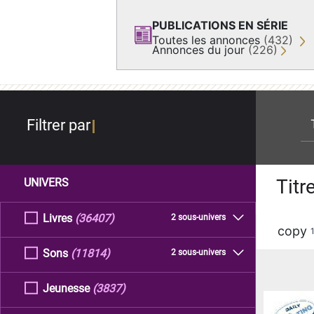
PUBLICATIONS EN SÉRIE
Toutes les annonces
(432)
Annonces du jour
(226)
re
Filtrer par
Titr
UNIVERS
Livres
(36407)
2 sous-univers
copy
Sons
(11814)
2 sous-univers
Jeunesse
(3837)