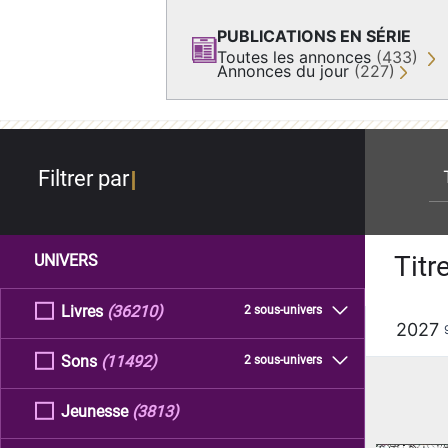
PUBLICATIONS EN SÉRIE
Toutes les annonces
(433)
Annonces du jour
(227)
re
Filtrer par
Titr
UNIVERS
Livres
(36210)
2 sous-univers
2027
Sons
(11492)
2 sous-univers
Jeunesse
(3813)