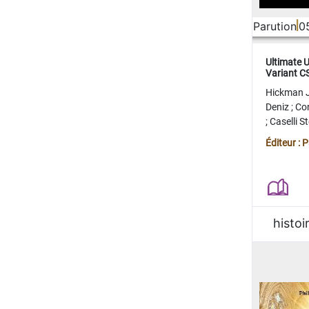
Parution
0
Ultimate 
Variant 
FERME
Hickman 
Deniz
;
Co
;
Caselli 
Juan
;
Mo
Éditeur : 
histoi