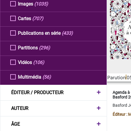
Images
(1035)
Cartes
(707)
Publications en série
(433)
Partitions
(296)
Vidéos
(106)
Multimédia
(56)
Parution
0
ÉDITEUR / PRODUCTEUR
Agenda à 
Basford 
Basford 
AUTEUR
Éditeur :
ÂGE