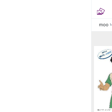
moo
1