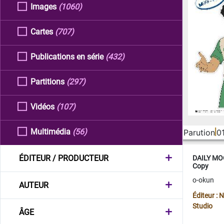
Images
(1060)
Cartes
(707)
Publications en série
(432)
Partitions
(297)
Vidéos
(107)
Multimédia
(56)
Parution
0
ÉDITEUR / PRODUCTEUR
DAILY MOO
Copy
o-okun
AUTEUR
Éditeur :
Studio
ÂGE