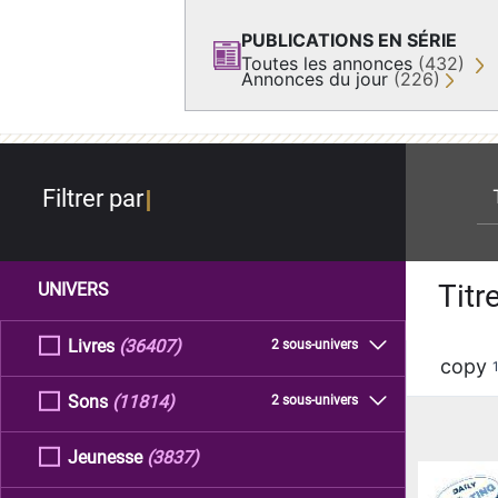
PUBLICATIONS EN SÉRIE
Toutes les annonces
(432)
Annonces du jour
(226)
re
Filtrer par
Titr
UNIVERS
Livres
(36407)
2 sous-univers
copy
Sons
(11814)
2 sous-univers
Jeunesse
(3837)