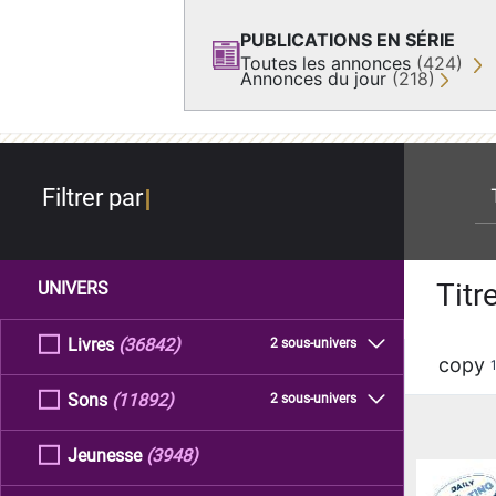
PUBLICATIONS EN SÉRIE
Toutes les annonces
(424)
Annonces du jour
(218)
re
Filtrer par
Titr
UNIVERS
Livres
(36842)
2 sous-univers
copy
Sons
(11892)
2 sous-univers
Jeunesse
(3948)