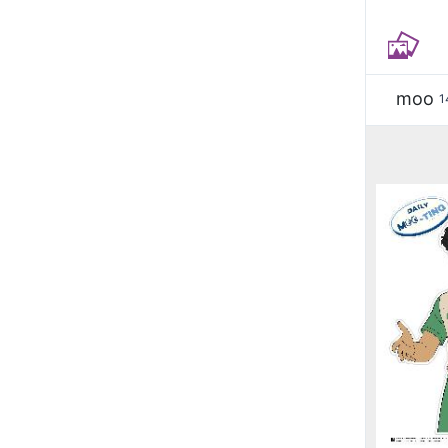
moo
1