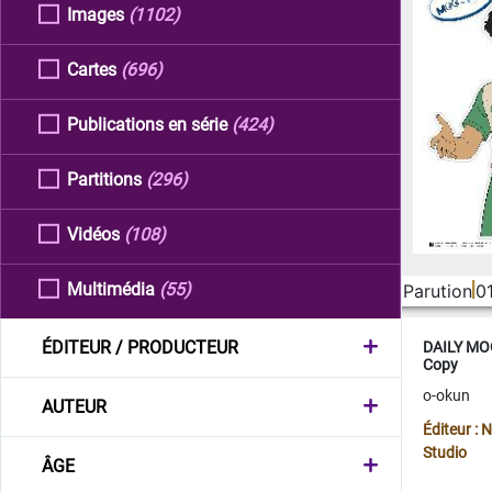
Images
(1102)
Cartes
(696)
Publications en série
(424)
Partitions
(296)
Vidéos
(108)
Multimédia
(55)
Parution
0
ÉDITEUR / PRODUCTEUR
DAILY MOO
Copy
o-okun
AUTEUR
Éditeur :
Studio
ÂGE