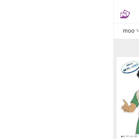
moo
1