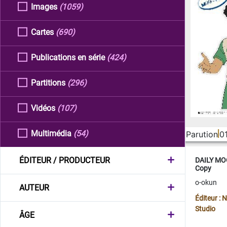
Images
(1059)
Cartes
(690)
Publications en série
(424)
Partitions
(296)
Vidéos
(107)
Multimédia
(54)
Parution
0
ÉDITEUR / PRODUCTEUR
DAILY MOO
Copy
o-okun
AUTEUR
Éditeur :
Studio
ÂGE