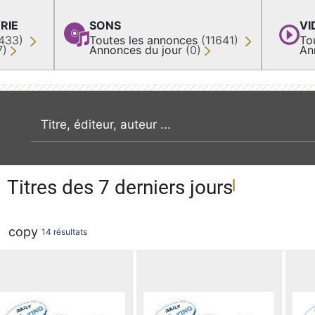
RIE
SONS
VI
433)
Toutes les annonces
(11641)
To
7)
Annonces du jour
(0)
An
recherche par mot clé
Titres des 7 derniers jours
copy
14 résultats