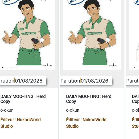
rution
01/08/2026
Parution
01/08/2026
Parut
DAILY MOO-TING : Herd
DAILY MOO-TING : Herd
DAI
Copy
Copy
Co
o-okun
o-okun
o-o
Éditeur : NukooWorld
Éditeur : NukooWorld
Édi
Studio
Studio
Stu