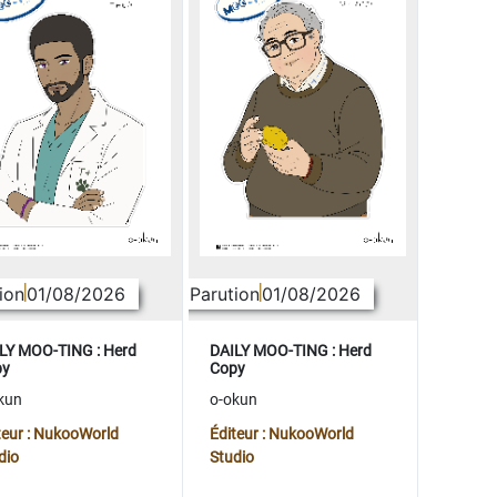
ion
01/08/2026
Parution
01/08/2026
LY MOO-TING : Herd
DAILY MOO-TING : Herd
py
Copy
kun
o-okun
teur : NukooWorld
Éditeur : NukooWorld
dio
Studio