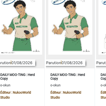
rution
01/08/2026
Parution
01/08/2026
Parut
DAILY MOO-TING : Herd
DAILY MOO-TING : Herd
DAI
Copy
Copy
Co
o-okun
o-okun
o-o
Éditeur : NukooWorld
Éditeur : NukooWorld
Édi
Studio
Studio
Stu