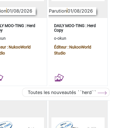
ion
01/08/2026
Parution
01/08/2026
LY MOO-TING : Herd
DAILY MOO-TING : Herd
py
Copy
kun
o-okun
teur : NukooWorld
Éditeur : NukooWorld
dio
Studio
Toutes les nouveautés ``herd``