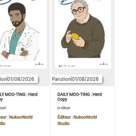
ion
01/08/2026
Parution
01/08/2026
LY MOO-TING : Herd
DAILY MOO-TING : Herd
py
Copy
kun
o-okun
teur : NukooWorld
Éditeur : NukooWorld
dio
Studio