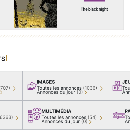
The black night
rs
IMAGES
JE
(707)
Toutes les annonces
(1036)
Tou
Annonces du jour
(0)
Ann
MULTIMÉDIA
P
36363)
Toutes les annonces
(54)
To
Annonces du jour
(0)
An