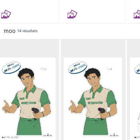
moo
14 résultats