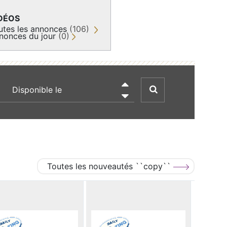
DÉOS
utes les annonces
(106)
nonces du jour
(0)
recherche par date

Toutes les nouveautés ``copy``