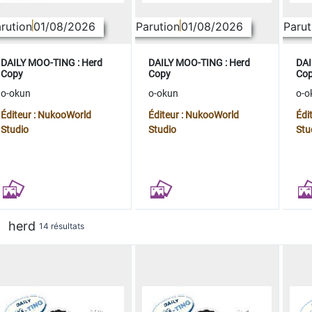
rution
01/08/2026
Parution
01/08/2026
Parut
DAILY MOO-TING : Herd
DAILY MOO-TING : Herd
DAI
Copy
Copy
Co
o-okun
o-okun
o-o
Éditeur : NukooWorld
Éditeur : NukooWorld
Édi
Studio
Studio
Stu
herd
14 résultats