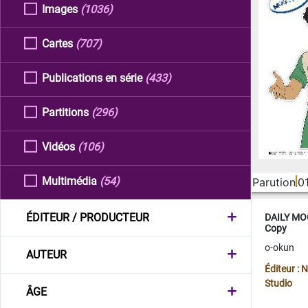
Images
(1036)
Cartes
(707)
Publications en série
(433)
Partitions
(296)
Vidéos
(106)
Multimédia
(54)
Parution
0
ÉDITEUR / PRODUCTEUR
DAILY MOO
Copy
o-okun
AUTEUR
Éditeur :
Studio
ÂGE