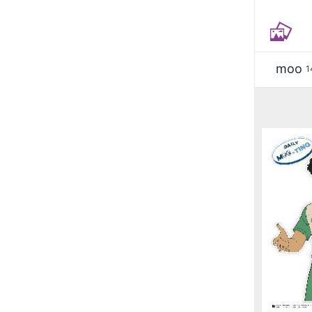
moo
1