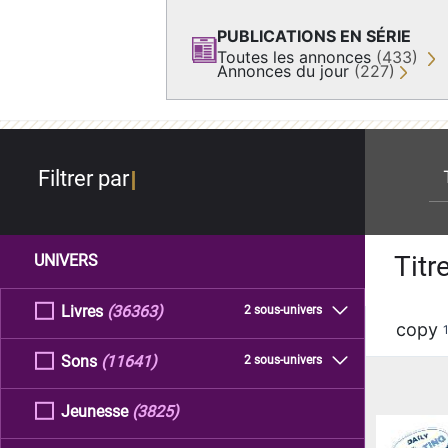
PUBLICATIONS EN SÉRIE
Toutes les annonces
(433)
Annonces du jour
(227)
re
Filtrer par
Titr
UNIVERS
Livres
(36363)
2 sous-univers
copy
Sons
(11641)
2 sous-univers
Jeunesse
(3825)