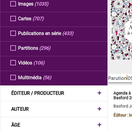
Images
(1035)
Cartes
(707)
Publications en série
(433)
Partitions
(296)
Vidéos
(106)
Multimédia
(56)
Parution
0
ÉDITEUR / PRODUCTEUR
Agenda à 
Basford 
Basford 
AUTEUR
Éditeur :
ÂGE