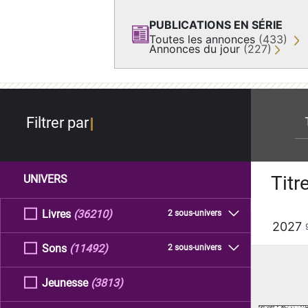
PUBLICATIONS EN SÉRIE
Toutes les annonces
(433)
Annonces du jour
(227)
re
Filtrer par
Titr
UNIVERS
Livres
(36210)
2 sous-univers
2027
Sons
(11492)
2 sous-univers
Jeunesse
(3813)