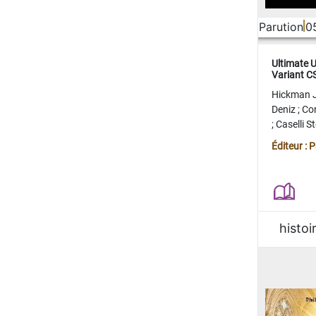
Parution
0
Ultimate 
Variant 
FERME
Hickman 
Deniz
;
Co
;
Caselli 
Juan
;
Mo
Éditeur : 
histoi