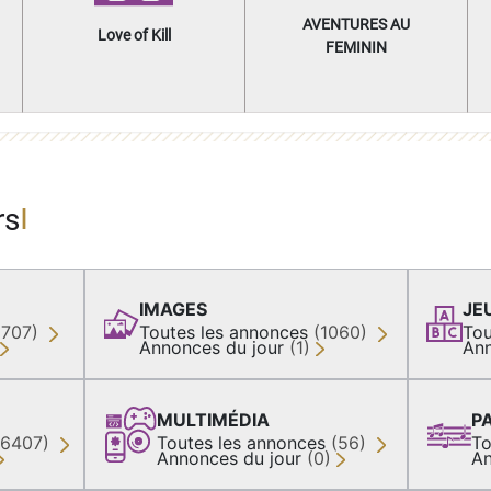
AVENTURES AU
Love of Kill
FEMININ
rs
IMAGES
JE
(707)
Toutes les annonces
(1060)
Tou
Annonces du jour
(1)
Ann
MULTIMÉDIA
P
36407)
Toutes les annonces
(56)
To
Annonces du jour
(0)
An