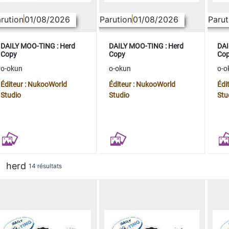
rution
01/08/2026
Parution
01/08/2026
Parut
DAILY MOO-TING : Herd
DAILY MOO-TING : Herd
DAI
Copy
Copy
Co
o-okun
o-okun
o-o
Éditeur : NukooWorld
Éditeur : NukooWorld
Édi
Studio
Studio
Stu
herd
14 résultats