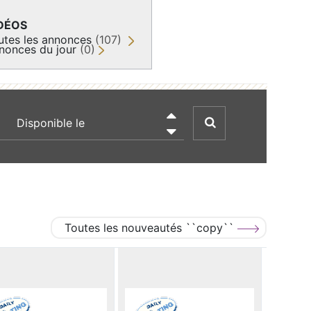
DÉOS
utes les annonces
(107)
nonces du jour
(0)
recherche par date

Toutes les nouveautés ``copy``