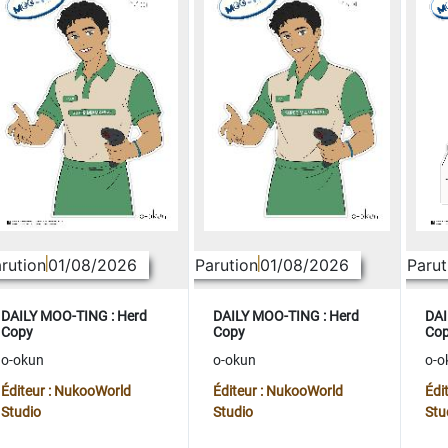
rution
01/08/2026
Parution
01/08/2026
Parut
DAILY MOO-TING : Herd
DAILY MOO-TING : Herd
DAI
Copy
Copy
Co
o-okun
o-okun
o-o
Éditeur : NukooWorld
Éditeur : NukooWorld
Édi
Studio
Studio
Stu