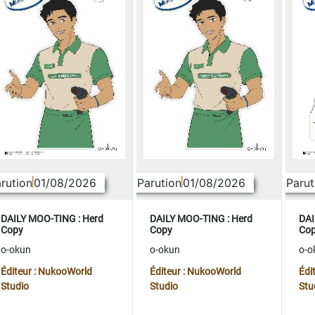
rution
01/08/2026
Parution
01/08/2026
Parut
DAILY MOO-TING : Herd
DAILY MOO-TING : Herd
DAI
Copy
Copy
Co
o-okun
o-okun
o-o
Éditeur : NukooWorld
Éditeur : NukooWorld
Édi
Studio
Studio
Stu