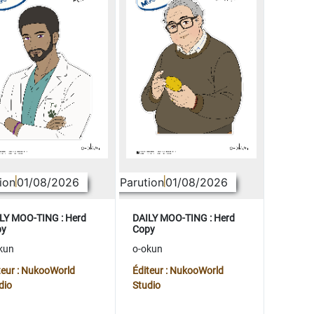
ion
01/08/2026
Parution
01/08/2026
LY MOO-TING : Herd
DAILY MOO-TING : Herd
py
Copy
kun
o-okun
teur : NukooWorld
Éditeur : NukooWorld
dio
Studio