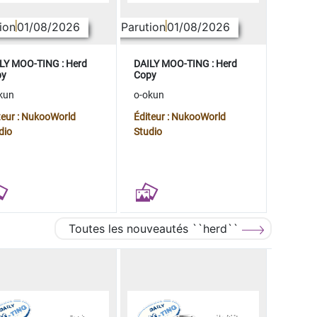
ion
01/08/2026
Parution
01/08/2026
LY MOO-TING : Herd
DAILY MOO-TING : Herd
py
Copy
kun
o-okun
teur : NukooWorld
Éditeur : NukooWorld
dio
Studio
Toutes les nouveautés ``herd``