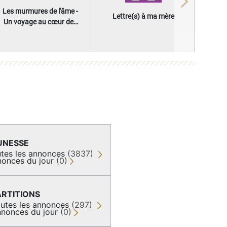
Next
Les murmures de l'âme -
Lettre(s) à ma mère
Un voyage au cœur des
questions qui façonnent
une vie
UNESSE
tes les annonces
(3837)
onces du jour
(0)
ARTITIONS
utes les annonces
(297)
nonces du jour
(0)