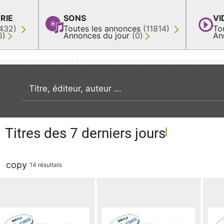
RIE
SONS
VI
432)
Toutes les annonces
(11814)
To
6)
Annonces du jour
(0)
An
recherche par mot clé
Titres des 7 derniers jours
copy
14 résultats