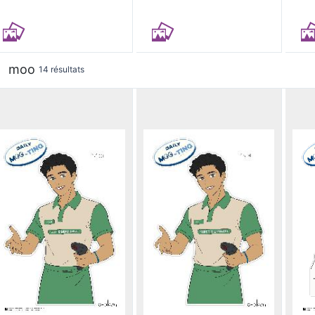
moo
14 résultats