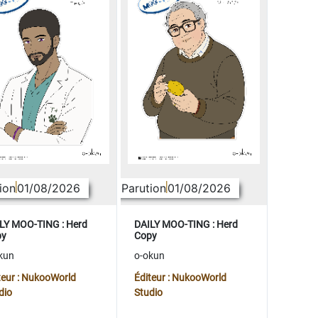
ion
01/08/2026
Parution
01/08/2026
LY MOO-TING : Herd
DAILY MOO-TING : Herd
py
Copy
kun
o-okun
teur : NukooWorld
Éditeur : NukooWorld
dio
Studio