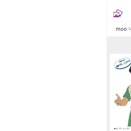
moo
1