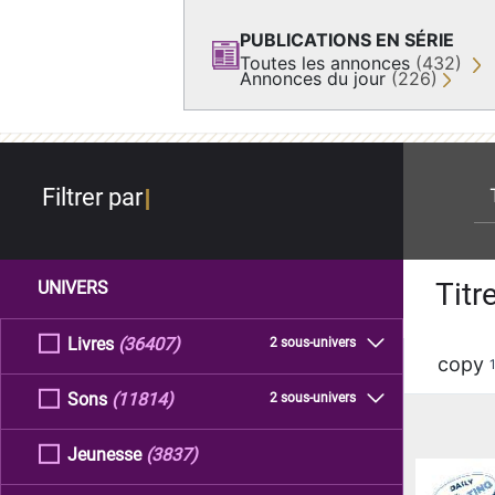
PUBLICATIONS EN SÉRIE
Toutes les annonces
(432)
Annonces du jour
(226)
re
Filtrer par
Titr
UNIVERS
Livres
(36407)
2 sous-univers
copy
Sons
(11814)
2 sous-univers
Jeunesse
(3837)