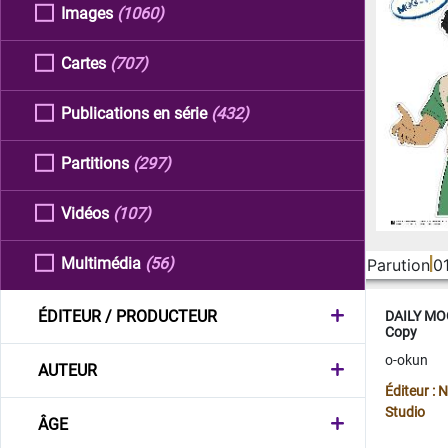
Images
(1060)
Cartes
(707)
Publications en série
(432)
Partitions
(297)
Vidéos
(107)
Multimédia
(56)
Parution
0
ÉDITEUR / PRODUCTEUR
DAILY MOO
Copy
o-okun
AUTEUR
Éditeur :
Studio
ÂGE