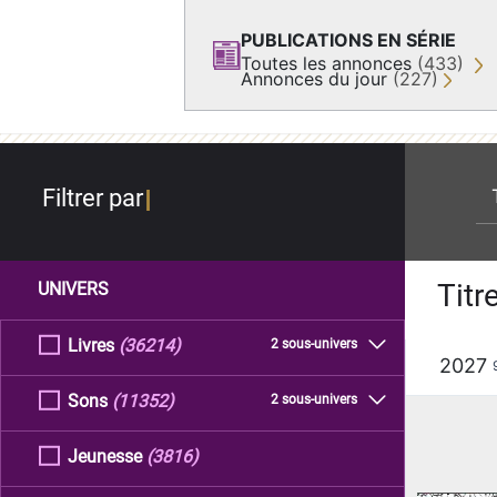
PUBLICATIONS EN SÉRIE
Toutes les annonces
(433)
Annonces du jour
(227)
re
Filtrer par
Titr
UNIVERS
Livres
(36214)
2 sous-univers
2027
Sons
(11352)
2 sous-univers
Jeunesse
(3816)