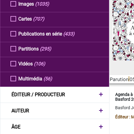
Images
(1035)
Cartes
(707)
Publications en série
(433)
Partitions
(295)
Vidéos
(106)
Multimédia
(56)
Parution
0
ÉDITEUR / PRODUCTEUR
Agenda à 
Basford 
Basford 
AUTEUR
Éditeur :
ÂGE