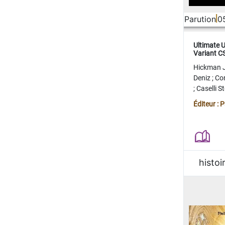
Parution
0
Ultimate 
Variant 
FERME
Hickman 
Deniz
;
Co
;
Caselli 
Juan
;
Mo
Éditeur : 
histoi