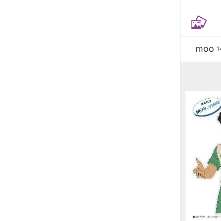
moo
1