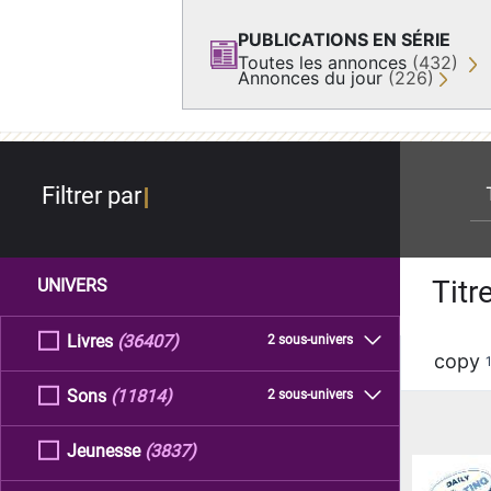
PUBLICATIONS EN SÉRIE
Toutes les annonces
(432)
Annonces du jour
(226)
re
Filtrer par
Titr
UNIVERS
Livres
(36407)
2 sous-univers
copy
Sons
(11814)
2 sous-univers
Jeunesse
(3837)