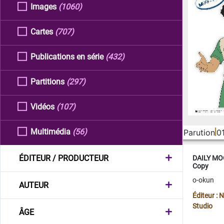
Images
(1060)
Cartes
(707)
Publications en série
(432)
Partitions
(297)
Vidéos
(107)
Multimédia
(56)
Parution
0
ÉDITEUR / PRODUCTEUR
DAILY MOO
Copy
o-okun
AUTEUR
Éditeur :
Studio
ÂGE