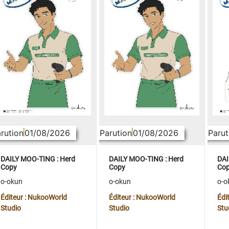
rution
01/08/2026
Parution
01/08/2026
Parut
DAILY MOO-TING : Herd
DAILY MOO-TING : Herd
DAI
Copy
Copy
Co
o-okun
o-okun
o-o
Éditeur : NukooWorld
Éditeur : NukooWorld
Édi
Studio
Studio
Stu