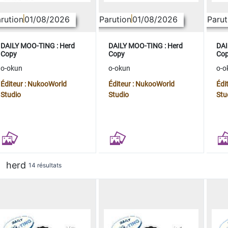
rution
01/08/2026
Parution
01/08/2026
Parut
DAILY MOO-TING : Herd
DAILY MOO-TING : Herd
DAI
Copy
Copy
Co
o-okun
o-okun
o-o
Éditeur : NukooWorld
Éditeur : NukooWorld
Édi
Studio
Studio
Stu
herd
14 résultats