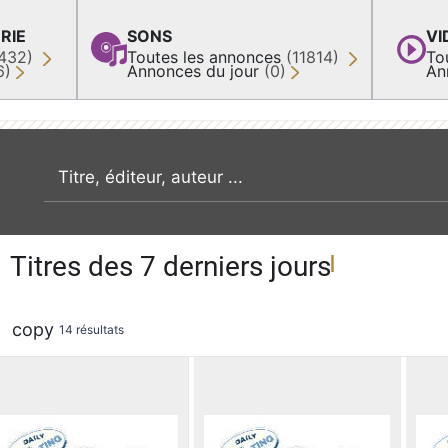
RIE
SONS
VI
432)
Toutes les annonces
(11814)
To
6)
Annonces du jour
(0)
An
recherche par mot clé
Titres des 7 derniers jours
copy
14 résultats