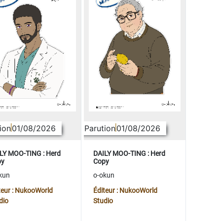
ion
01/08/2026
Parution
01/08/2026
LY MOO-TING : Herd
DAILY MOO-TING : Herd
py
Copy
kun
o-okun
teur : NukooWorld
Éditeur : NukooWorld
dio
Studio