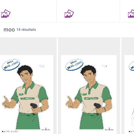
moo
14 résultats