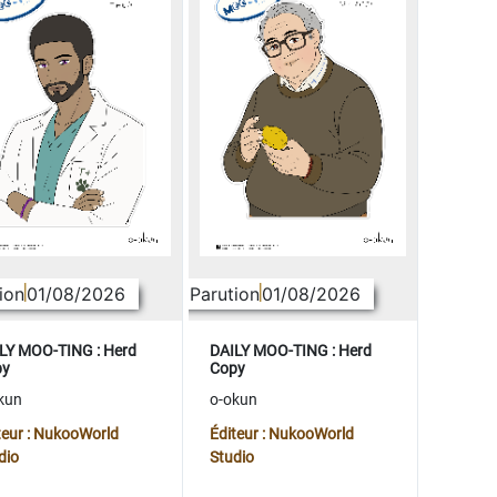
ion
01/08/2026
Parution
01/08/2026
LY MOO-TING : Herd
DAILY MOO-TING : Herd
py
Copy
kun
o-okun
teur : NukooWorld
Éditeur : NukooWorld
dio
Studio