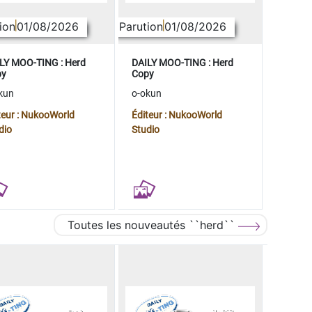
ion
01/08/2026
Parution
01/08/2026
LY MOO-TING : Herd
DAILY MOO-TING : Herd
py
Copy
kun
o-okun
teur : NukooWorld
Éditeur : NukooWorld
dio
Studio
Toutes les nouveautés ``herd``