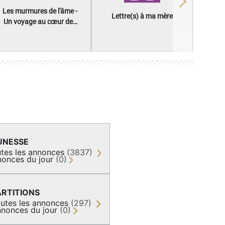
Next
Les murmures de l'âme -
Lettre(s) à ma mère
Un voyage au cœur des
questions qui façonnent
une vie
UNESSE
tes les annonces
(3837)
onces du jour
(0)
ARTITIONS
utes les annonces
(297)
nonces du jour
(0)