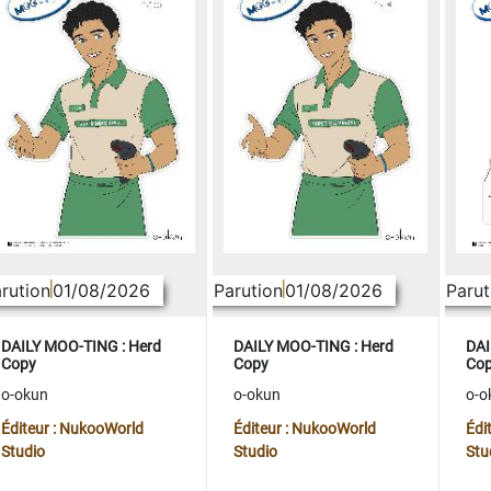
rution
01/08/2026
Parution
01/08/2026
Parut
DAILY MOO-TING : Herd
DAILY MOO-TING : Herd
DAI
Copy
Copy
Co
o-okun
o-okun
o-o
Éditeur : NukooWorld
Éditeur : NukooWorld
Édi
Studio
Studio
Stu