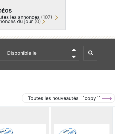
DÉOS
utes les annonces
(107)
nonces du jour
(0)
recherche par date

Toutes les nouveautés ``copy``