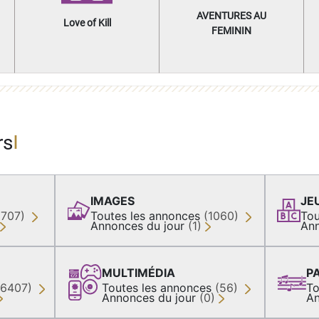
AVENTURES AU
Love of Kill
FEMININ
rs
IMAGES
JE
(707)
Toutes les annonces
(1060)
Tou
Annonces du jour
(1)
Ann
MULTIMÉDIA
P
36407)
Toutes les annonces
(56)
To
Annonces du jour
(0)
An