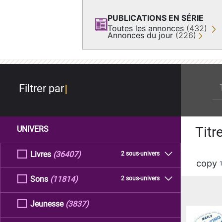
PUBLICATIONS EN SÉRIE
Toutes les annonces
(432)
Annonces du jour
(226)
re
Filtrer par
Titr
UNIVERS
Livres
(36407)
2 sous-univers
copy
Sons
(11814)
2 sous-univers
Jeunesse
(3837)