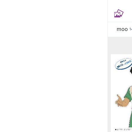
moo
1