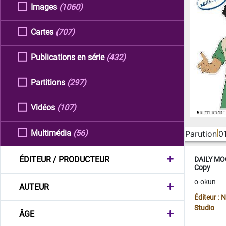
Images
(1060)
Cartes
(707)
Publications en série
(432)
Partitions
(297)
Vidéos
(107)
Multimédia
(56)
Parution
0
ÉDITEUR / PRODUCTEUR
DAILY MOO
Copy
o-okun
AUTEUR
Éditeur :
Studio
ÂGE