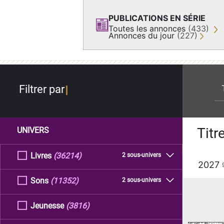
PUBLICATIONS EN SÉRIE
Toutes les annonces
(433)
Annonces du jour
(227)
re
Filtrer par
Titr
UNIVERS
Livres
(36214)
2 sous-univers
2027
Sons
(11352)
2 sous-univers
Jeunesse
(3816)