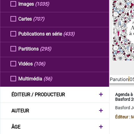
Images
(1035)
Cartes
(707)
Publications en série
(433)
Partitions
(295)
Vidéos
(106)
Multimédia
(56)
Parution
0
ÉDITEUR / PRODUCTEUR
Agenda à 
Basford 
Basford 
AUTEUR
Éditeur :
ÂGE