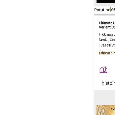
Parution
0
Ultimate 
Variant 
FERME
Hickman 
Deniz
;
Co
;
Caselli 
Juan
;
Mo
Éditeur : 
histoi