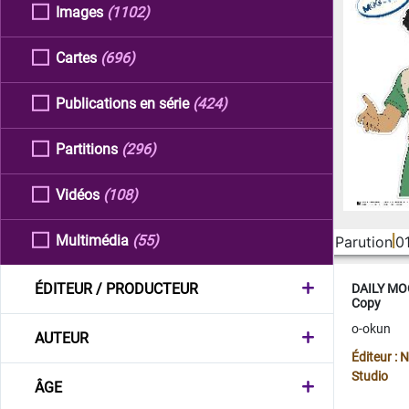
Images
(1102)
Cartes
(696)
Publications en série
(424)
Partitions
(296)
Vidéos
(108)
Multimédia
(55)
Parution
0
ÉDITEUR / PRODUCTEUR
DAILY MOO
Copy
o-okun
AUTEUR
Éditeur :
Studio
ÂGE