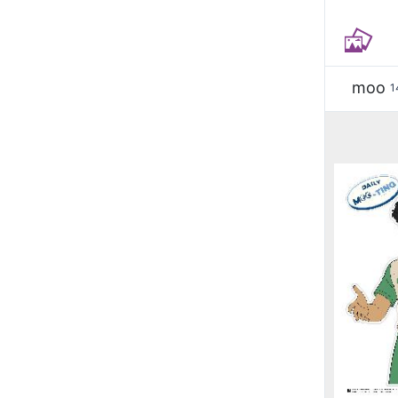
moo
1