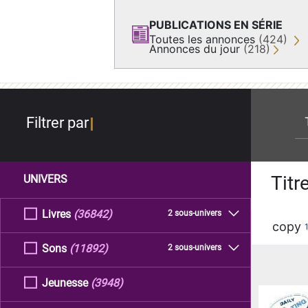
PUBLICATIONS EN SÉRIE
Toutes les annonces
(424)
Annonces du jour
(218)
re
Filtrer par
Titr
UNIVERS
Livres
(36842)
2 sous-univers
copy
Sons
(11892)
2 sous-univers
Jeunesse
(3948)