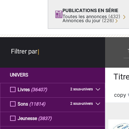
PUBLICATIONS EN SÉRIE
Toutes les annonces
(432)
Annonces du jour
(226)
re
Filtrer par
Titr
UNIVERS
Livres
(36407)
2 sous-univers
copy
Sons
(11814)
2 sous-univers
Jeunesse
(3837)