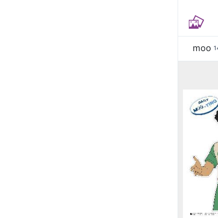
moo
1