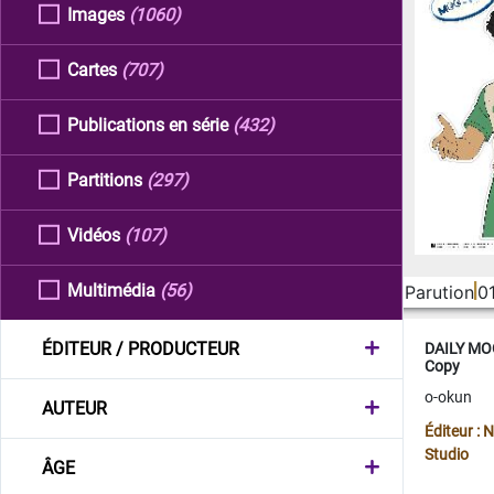
Images
(1060)
Cartes
(707)
Publications en série
(432)
Partitions
(297)
Vidéos
(107)
Multimédia
(56)
Parution
0
ÉDITEUR / PRODUCTEUR
DAILY MOO
Copy
o-okun
AUTEUR
Éditeur :
Studio
ÂGE