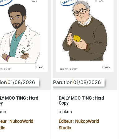
ion
01/08/2026
Parution
01/08/2026
LY MOO-TING : Herd
DAILY MOO-TING : Herd
py
Copy
kun
o-okun
teur : NukooWorld
Éditeur : NukooWorld
dio
Studio