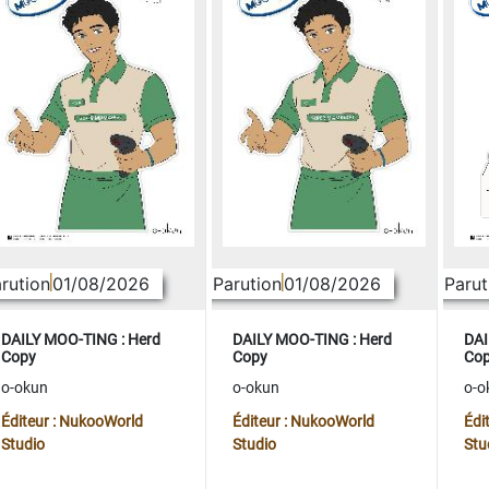
rution
01/08/2026
Parution
01/08/2026
Parut
DAILY MOO-TING : Herd
DAILY MOO-TING : Herd
DAI
Copy
Copy
Co
o-okun
o-okun
o-o
Éditeur : NukooWorld
Éditeur : NukooWorld
Édi
Studio
Studio
Stu