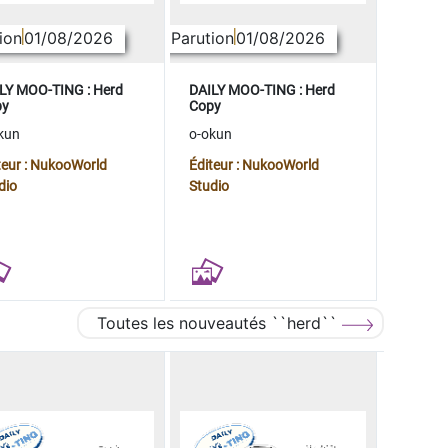
ion
01/08/2026
Parution
01/08/2026
LY MOO-TING : Herd
DAILY MOO-TING : Herd
py
Copy
kun
o-okun
teur : NukooWorld
Éditeur : NukooWorld
dio
Studio
Toutes les nouveautés ``herd``