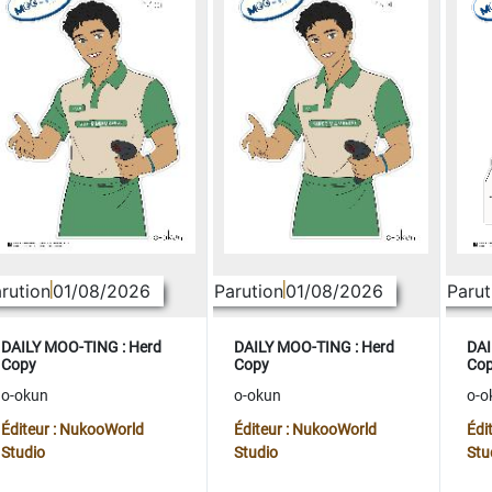
rution
01/08/2026
Parution
01/08/2026
Parut
DAILY MOO-TING : Herd
DAILY MOO-TING : Herd
DAI
Copy
Copy
Co
o-okun
o-okun
o-o
Éditeur : NukooWorld
Éditeur : NukooWorld
Édi
Studio
Studio
Stu