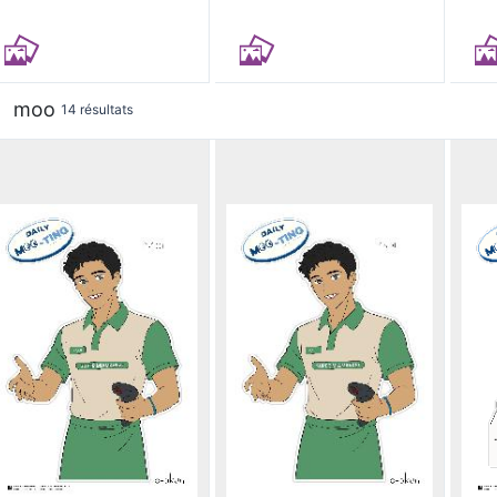
moo
14 résultats