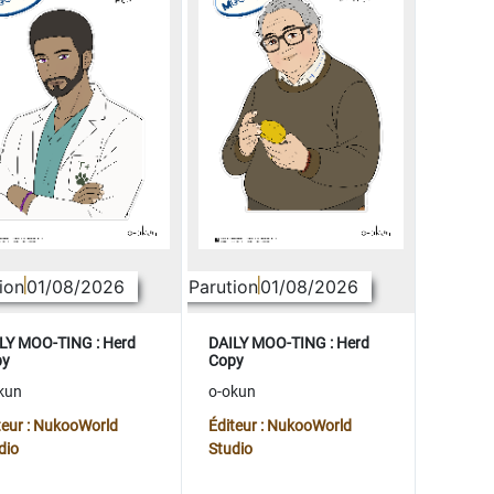
ion
01/08/2026
Parution
01/08/2026
LY MOO-TING : Herd
DAILY MOO-TING : Herd
py
Copy
kun
o-okun
teur : NukooWorld
Éditeur : NukooWorld
dio
Studio