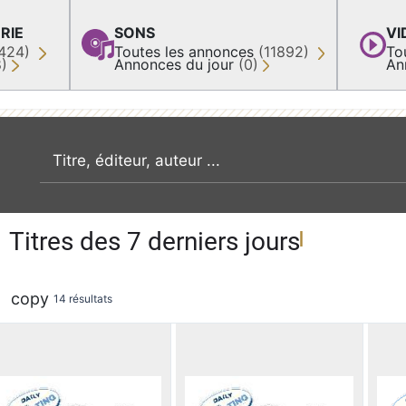
RIE
SONS
VI
424)
Toutes les annonces
(11892)
To
8)
Annonces du jour
(0)
An
recherche par mot clé
Titres des 7 derniers jours
copy
14 résultats