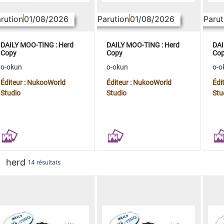
rution
01/08/2026
Parution
01/08/2026
Parut
DAILY MOO-TING : Herd
DAILY MOO-TING : Herd
DAI
Copy
Copy
Co
o-okun
o-okun
o-o
Éditeur : NukooWorld
Éditeur : NukooWorld
Édi
Studio
Studio
Stu
herd
14 résultats