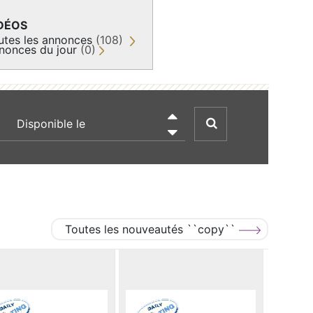
DÉOS
utes les annonces
(108)
nonces du jour
(0)
recherche par date

Toutes les nouveautés ``copy``