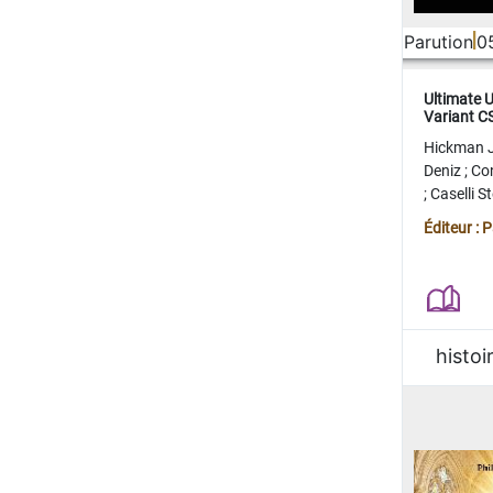
Parution
0
Ultimate 
Variant 
FERME
Hickman 
Deniz
;
Co
;
Caselli 
Juan
;
Mo
Éditeur : 
histoi