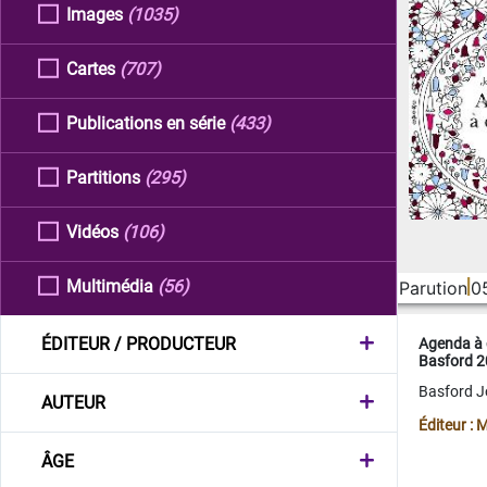
Images
(1035)
Cartes
(707)
Publications en série
(433)
Partitions
(295)
Vidéos
(106)
Multimédia
(56)
Parution
0
ÉDITEUR / PRODUCTEUR
Agenda à 
Basford 
Basford 
AUTEUR
Éditeur :
ÂGE