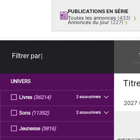
PUBLICATIONS EN SÉRIE
Toutes les annonces
(433)
Annonces du jour
(227)
re
Filtrer par
Titr
UNIVERS
Livres
(36214)
2 sous-univers
2027
Sons
(11352)
2 sous-univers
Jeunesse
(3816)