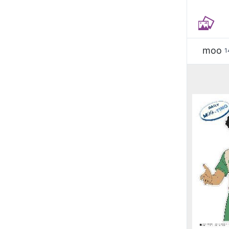
moo
1