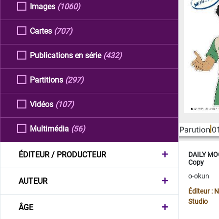
Images
(1060)
Cartes
(707)
Publications en série
(432)
Partitions
(297)
Vidéos
(107)
Multimédia
(56)
Parution
0
ÉDITEUR / PRODUCTEUR
DAILY MOO
Copy
o-okun
AUTEUR
Éditeur :
Studio
ÂGE