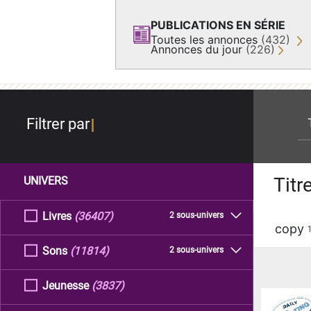
PUBLICATIONS EN SÉRIE
Toutes les annonces
(432)
Annonces du jour
(226)
re
Filtrer par
Titr
UNIVERS
Livres
(36407)
2 sous-univers
copy
Sons
(11814)
2 sous-univers
Jeunesse
(3837)